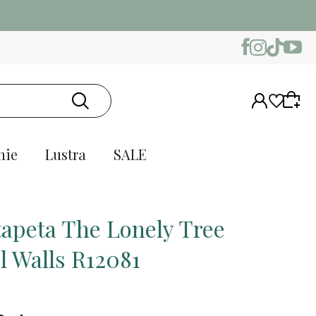
nie
Lustra
SALE
tapeta The Lonely Tree
l Walls R12081