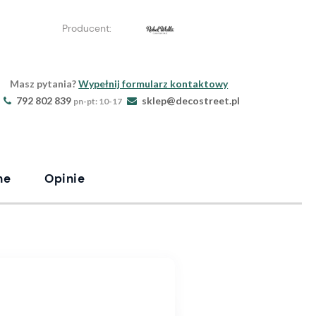
Producent:
Masz pytania?
Wypełnij formularz kontaktowy
792 802 839
sklep@decostreet.pl
pn-pt: 10-17
ne
Opinie