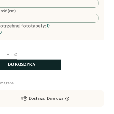
ość (cm)
potrzebnej fototapety:
0
0
+
m2
DO KOSZYKA
ymagane
Dostawa:
Darmowa