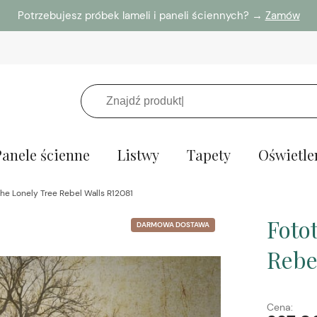
Potrzebujesz próbek lameli i paneli ściennych? →
Zamów
Panele ścienne
Listwy
Tapety
Oświetle
he Lonely Tree Rebel Walls R12081
Foto
DARMOWA DOSTAWA
Rebe
Cena: