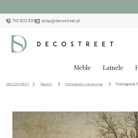
792 802 839
sklep@decostreet.pl
Meble
Lamele
DECOSTREET
Tapety
Fototapety na wymiar
Fototapeta T