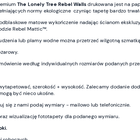
premium
The Lonely Tree Rebel Wall
s
drukowana jest
na pap
spełniających normy ekologiczne czyniąc tapetę bardzo trwał
ieodblaskowe matowe wykończenie nadając ścianom ekskluz
dzie Rebel Mattic™.
udzenia lub plamy wodne można przetrzeć wilgotną szmatką
ożarowy.
amówienie według indywidualnych rozmiarów podanych przez
z wytapetować, szerokość + wysokość. Zalecamy dodanie do
mogą być nieco ukośne.
j się z nami podaj wymiary - mailowo lub telefonicznie.
az wizualizację fototapety dla podanego wymiaru.
ki.
ni roboczych.