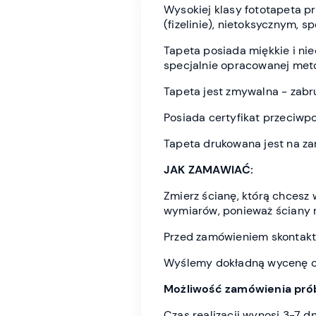
Wysokiej klasy fototapeta 
(fizelinie), nietoksycznym, 
Tapeta posiada miękkie i n
specjalnie opracowanej meto
Tapeta jest zmywalna - zabr
Posiada certyfikat przeciwp
Tapeta drukowana jest na z
JAK ZAMAWIAĆ:
Zmierz ścianę, którą chces
wymiarów, ponieważ ściany 
Przed zamówieniem skontaktu
Wyślemy dokładną wycenę or
Możliwość zamówienia prób
Czas realizacji wynosi 3-7 d