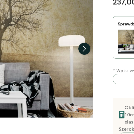
237,00
Sprawdź
*
Wpisz wy
Obli
10c
elas
Szerok