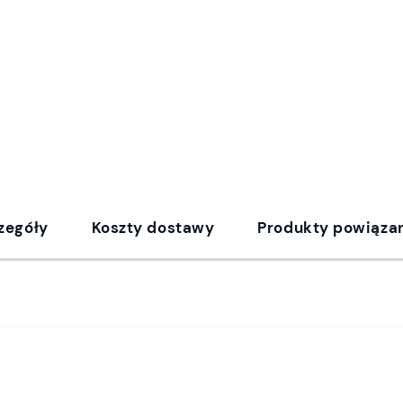
zegóły
Koszty dostawy
Produkty powiąza