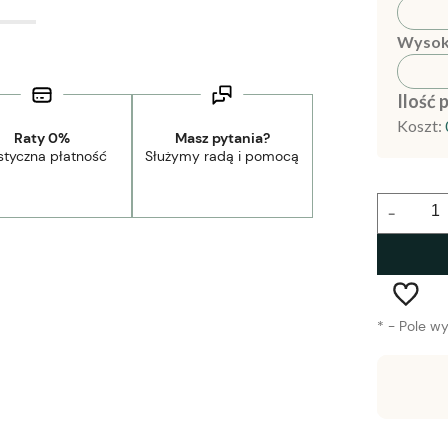
Wysok
Ilość 
Koszt:
Raty 0%
Masz pytania?
styczna płatność
Służymy radą i pomocą
-
*
- Pole w
Wysyłka w:
1-2 tygodnie