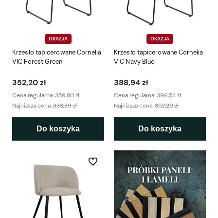
OKAZJA
OKAZJA
Krzesło tapicerowane Cornelia
Krzesło tapicerowane Cornelia
VIC Forest Green
VIC Navy Blue
352,20 zł
388,94 zł
Cena regularna:
359,80 zł
Cena regularna:
396,54 zł
Najniższa cena:
333,39 zł
Najniższa cena:
352,20 zł
Do koszyka
Do koszyka
Do ulubionych