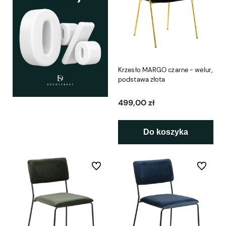
Krzesło MARGO czarne - welur,
podstawa złota
499,00 zł
Do koszyka
Do ulubionych
Do ulubio