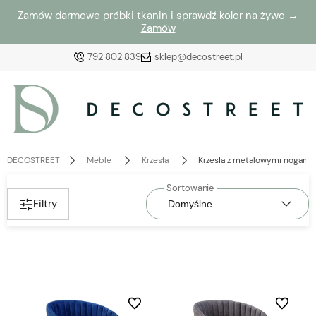
Zamów darmowe próbki tkanin i sprawdź kolor na żywo →
Zamów
792 802 839
sklep@decostreet.pl
Zaloguj się
Załóż konto
DECOSTREET
Meble
Krzesła
Krzesła z metalowymi nogami
Filtry
Wybierz coś dla siebie z naszej aktualnej oferty lub
zaloguj się, aby przywrócić dodane produkty do listy
z poprzedniej sesji.
Do ulubionych
Do ulubio