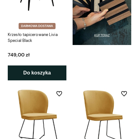
DARMOWA DOSTAWA
Krzesło tapicerowane Livia
Special Black
749,00 zł
Do koszyka
Do ulubionych
Do ulubio