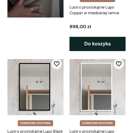
Lustro prostokątne Lupo
Copper w miedzianej ramce
898,00 zł
Do koszyka
Do ulubionych
Do ulubio
DARMOWA DOSTAWA
DARMOWA DOSTAWA
Lustro prostokątne Lupo Black
Lustro prostokątne Lupo