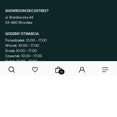
SHOWROOM DECOSTREET
ul. Braniborska 44
53-680 Wrocław
GODZINY OTWARCIA:
Poniedziałek: 10:00 - 17:00
Wtorek: 10:00 - 17:00
Środa: 10:00 - 17:00
Czwartek: 10:00 - 17:00
Piątek: 10:00 - 17:00
KONTAKT:
+48 792 802 839
sklep@decostreet.pl
4.9
1086
opinii