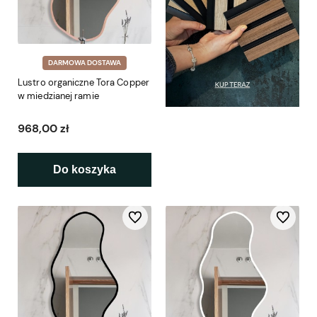
DARMOWA DOSTAWA
Lustro organiczne Tora Copper
w miedzianej ramie
968,00 zł
Do koszyka
Do ulubionych
Do ulubio