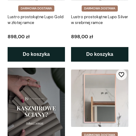
DARMOWA DOSTAWA
DARMOWA DOSTAWA
Lustro prostokątne Lupo Gold
Lustro prostokątne Lupo Silver
w złotej ramce
w srebrnej ramce
898,00 zł
898,00 zł
Do koszyka
Do koszyka
Do ulubio
DARMOWA DOSTAWA