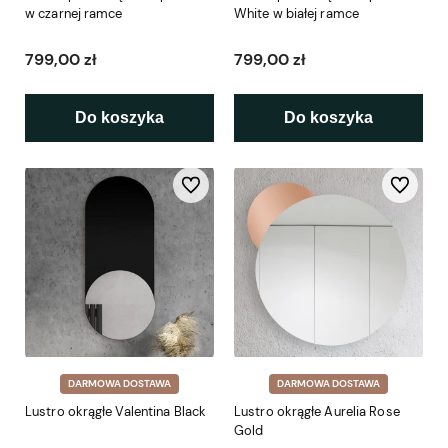
w czarnej ramce
White w białej ramce
799,00 zł
799,00 zł
Do koszyka
Do koszyka
Do ulubionych
Do ulubio
DARMOWA DOSTAWA
DARMOWA DOSTAWA
Lustro okrągłe Valentina Black
Lustro okrągłe Aurelia Rose
Gold