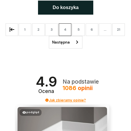
Do koszyka
1
2
3
4
5
6
...
21
4.9
Na podstawie
1086
opinii
Ocena
Jak zbieramy opinie?
podgląd