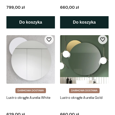
799,00 zł
660,00 zł
Do koszyka
Do koszyka
Do ulubionych
Do ulubio
DARMOWA DOSTAWA
DARMOWA DOSTAWA
Lustro okrągłe Aurelia White
Lustro okrągłe Aurelia Gold
629,00 zł
660,00 zł