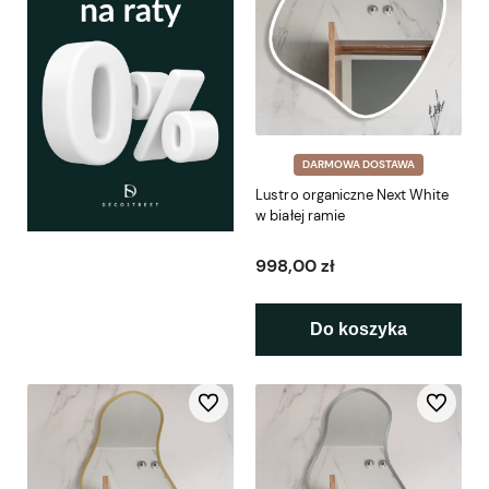
DARMOWA DOSTAWA
Lustro organiczne Next White
w białej ramie
998,00 zł
Do koszyka
Do ulubionych
Do ulubio