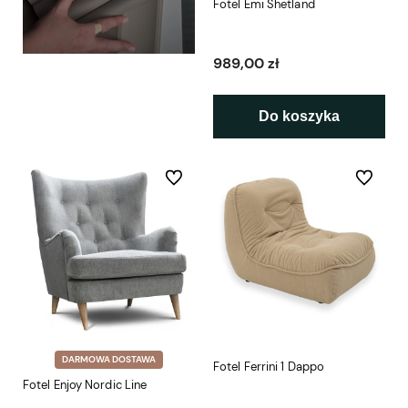
Fotel Emi Shetland
989,00 zł
Do koszyka
Do ulubionych
Do ulubio
DARMOWA DOSTAWA
Fotel Ferrini 1 Dappo
Fotel Enjoy Nordic Line