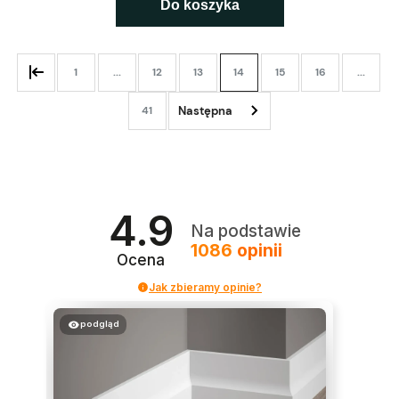
Do koszyka
1
...
12
13
14
15
16
...
41
4.9
Na podstawie
1086
opinii
Ocena
Jak zbieramy opinie?
podgląd