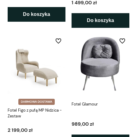
1 499,00 zł
Do koszyka
Do koszyka
Do ulubionych
Do ulubio
DARMOWA DOSTAWA
Fotel Glamour
Fotel Figo z pufą MP Nidzica -
Zestaw
989,00 zł
2 199,00 zł