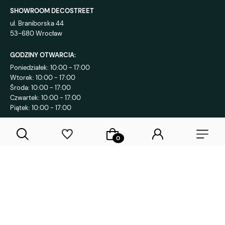
SHOWROOM DECOSTREET
ul. Braniborska 44
53-680 Wrocław
GODZINY OTWARCIA:
Poniedziałek: 10:00 - 17:00
Wtorek: 10:00 - 17:00
Środa: 10:00 - 17:00
Czwartek: 10:00 - 17:00
Piątek: 10:00 - 17:00
KONTAKT:
+48 792 802 839
sklep@decostreet.pl
4.9
1086
opinii