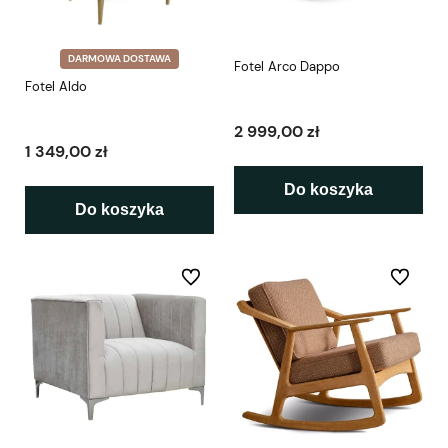
DARMOWA DOSTAWA
Fotel Arco Dappo
Fotel Aldo
2 999,00 zł
1 349,00 zł
Do koszyka
Do koszyka
Do ulubionych
Do ulubio