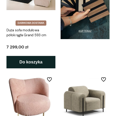
DARMOWA DOSTAWA
Duża sofa modułowa
półokrągła Grand 593 cm
7 299,00 zł
Do koszyka
Do ulubionych
Do ulubio