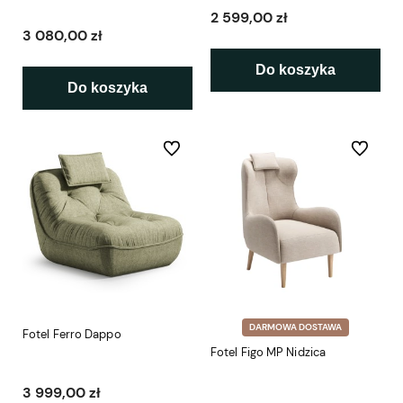
2 599,00 zł
3 080,00 zł
Do koszyka
Do koszyka
Do ulubionych
Do ulubio
DARMOWA DOSTAWA
Fotel Ferro Dappo
Fotel Figo MP Nidzica
3 999,00 zł