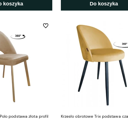
o koszyka
Do koszyka
Do ulubionych
Polo podstawa złota profil
Krzesło obrotowe Trix podstawa cz