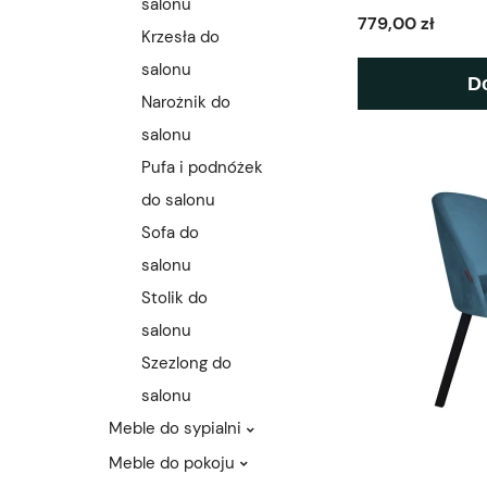
salonu
779,00 zł
Krzesła do
salonu
D
Narożnik do
salonu
Pufa i podnóżek
do salonu
Sofa do
salonu
Stolik do
salonu
Szezlong do
salonu
Meble do sypialni
Meble do pokoju