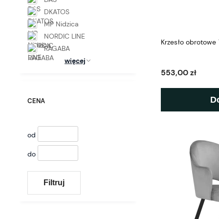
DKATOS
MP Nidzica
NORDIC LINE
Krzesło obrotowe T
RAGABA
więcej
553,00 zł
D
CENA
od
do
Filtruj