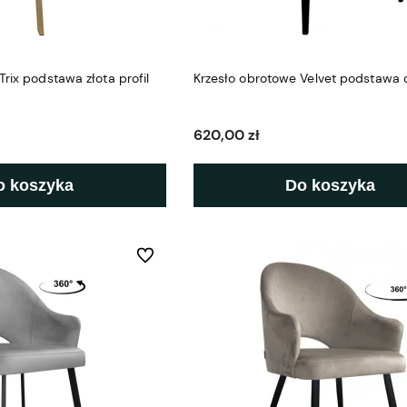
rix podstawa złota profil
Krzesło obrotowe Velvet podstawa 
620,00 zł
o koszyka
Do koszyka
Do ulubionych