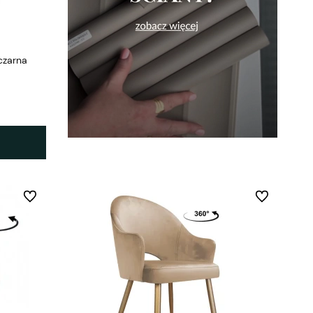
czarna
Do ulubionych
Do ulubionych