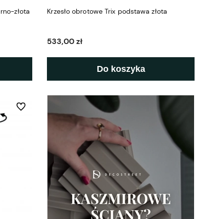
rno-złota
Krzesło obrotowe Trix podstawa złota
533,00 zł
Do koszyka
Do ulubionych