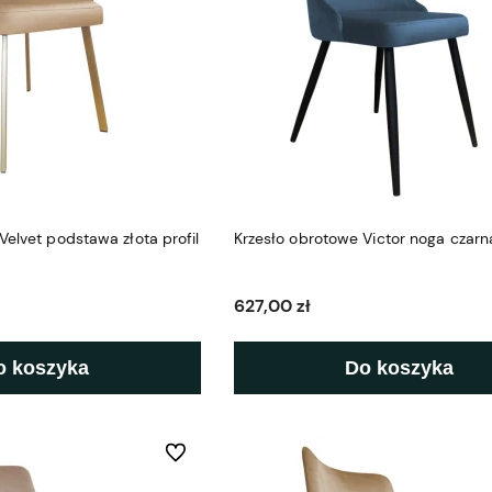
Velvet podstawa złota profil
Krzesło obrotowe Victor noga czarn
627,00 zł
o koszyka
Do koszyka
Do ulubionych