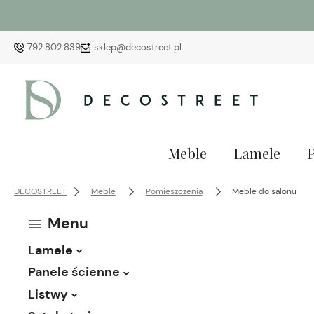
792 802 839
sklep@decostreet.pl
Meble
Lamele
DECOSTREET
Meble
Pomieszczenia
Meble do salonu
Menu
Lamele
Panele ścienne
Listwy