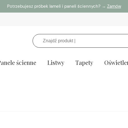
Potrzebujesz próbek lameli i paneli ściennych? →
Zamów
Panele ścienne
Listwy
Tapety
Oświetle