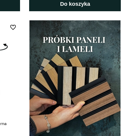
Do koszyka
Do ulubionych
arna