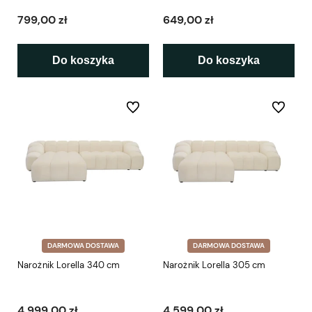
799,00 zł
649,00 zł
Do koszyka
Do koszyka
Do ulubionych
Do ulubio
DARMOWA DOSTAWA
DARMOWA DOSTAWA
Narożnik Lorella 340 cm
Narożnik Lorella 305 cm
4 999,00 zł
4 599,00 zł