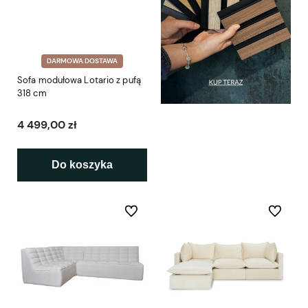
DARMOWA DOSTAWA
Sofa modułowa Lotario z pufą
318 cm
4 499,00 zł
Do koszyka
Do ulubionych
Do ulubio