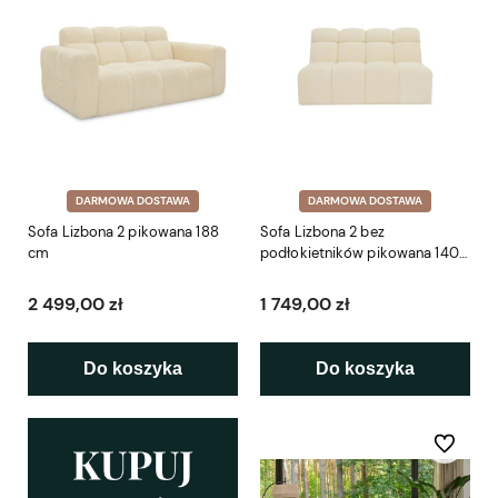
DARMOWA DOSTAWA
DARMOWA DOSTAWA
Sofa Lizbona 2 pikowana 188
Sofa Lizbona 2 bez
cm
podłokietników pikowana 140
cm
2 499,00 zł
1 749,00 zł
Do koszyka
Do koszyka
Do ulubio