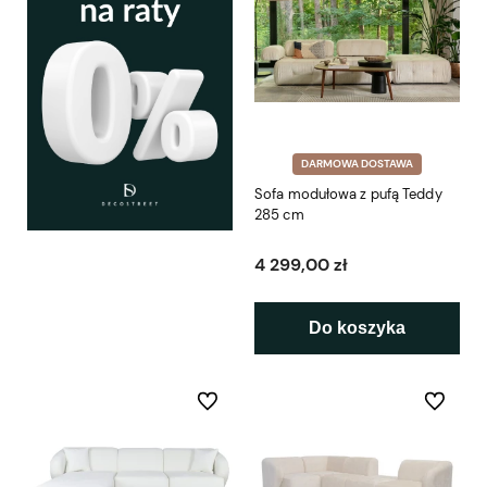
DARMOWA DOSTAWA
Sofa modułowa z pufą Teddy
285 cm
4 299,00 zł
Do koszyka
Do ulubionych
Do ulubio