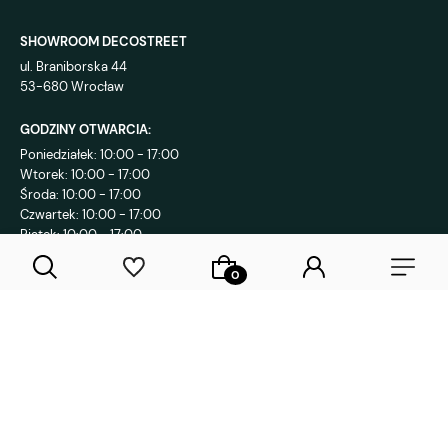
SHOWROOM DECOSTREET
ul. Braniborska 44
53-680 Wrocław
GODZINY OTWARCIA:
Poniedziałek: 10:00 - 17:00
Wtorek: 10:00 - 17:00
Środa: 10:00 - 17:00
Czwartek: 10:00 - 17:00
Piątek: 10:00 - 17:00
KONTAKT:
+48 792 802 839
sklep@decostreet.pl
4.9
1086
opinii