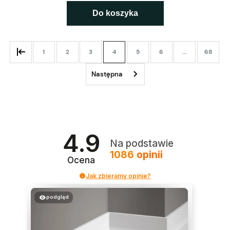
Do koszyka
1
2
3
4
5
6
...
68
4.9
Na podstawie
1086
opinii
Ocena
Jak zbieramy opinie?
podgląd