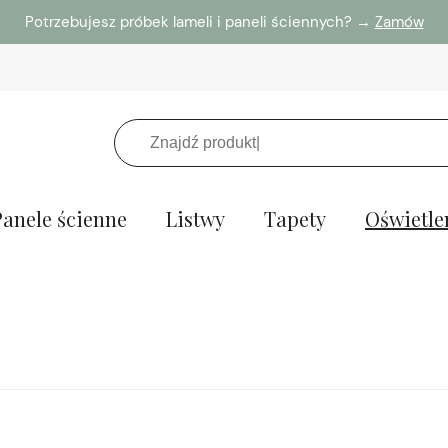
Potrzebujesz próbek lameli i paneli ściennych? →
Zamów
Panele ścienne
Listwy
Tapety
Oświetle