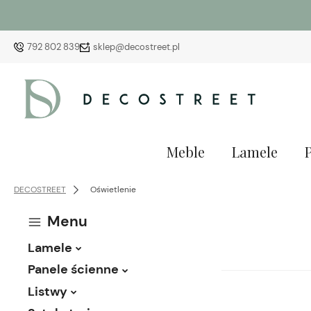
792 802 839
sklep@decostreet.pl
Meble
Lamele
DECOSTREET
Oświetlenie
Menu
Lamele
Panele ścienne
Listwy