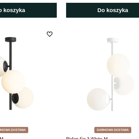
o koszyka
Do koszyka
Do ulubionych
RMOWA DOSTAWA
DARMOWA DOSTAWA
 M
Plafon Fin 3 White M