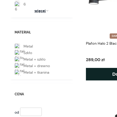
6
więcej
MATERIAŁ
DA
Plafon Halo 2 Blac
Metal
Szkło
Metal + szkło
289,00 zł
Metal + drewno
Metal + tkanina
D
CENA
od