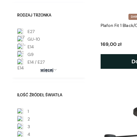
RODZAJ TRZONKA
DA
Plafon Fit 1 Black/
E27
GU-10
169,00 zł
E14
G9
D
E14 / E27
więcej
ILOŚĆ ŹRÓDEŁ ŚWIATŁA
1
2
3
4