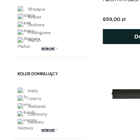
Wisząca
Kinkiet
659,00 zł
Stołowa
Podłogowa
D
Plafon
więcej
KOLOR DOMINUJĄCY
biały
czarny
niebieski
czerwony
beżowy
więcej