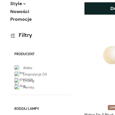
Style
D
Nowości
Promocje
Filtry
PRODUCENT
Aldex
Ekspozycja DS
Emibig
Fernity
DA
RODZAJ LAMPY
Plafon Fin 3 Black