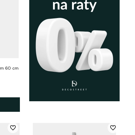
ium 60 cm
Do ulubionych
Do ulubionych