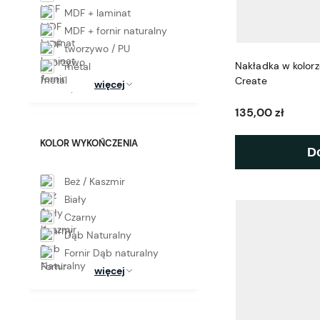
MDF + laminat
MDF + fornir naturalny
tworzywo / PU
Nakładka w kolor
metal
Create
więcej
135,00 zł
KOLOR WYKOŃCZENIA
D
Beż / Kaszmir
Biały
Czarny
Dąb Naturalny
Fornir Dąb naturalny
więcej