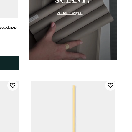
 Woodupp
Do ulubionych
Do ulubionych