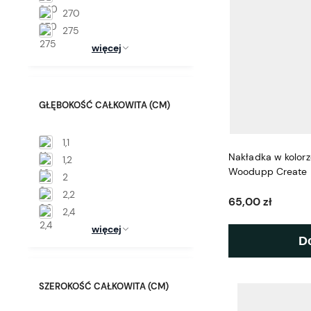
270
275
więcej
GŁĘBOKOŚĆ CAŁKOWITA (CM)
1,1
Nakładka w kolor
1,2
Woodupp Create
2
2,2
65,00 zł
2,4
więcej
D
SZEROKOŚĆ CAŁKOWITA (CM)