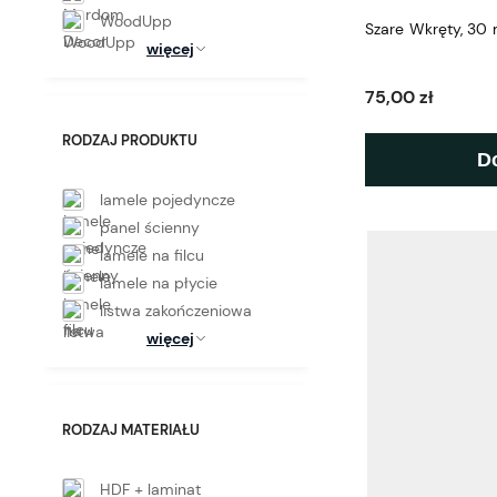
WoodUpp
Szare Wkręty, 30 
więcej
75,00 zł
RODZAJ PRODUKTU
D
lamele pojedyncze
panel ścienny
lamele na filcu
lamele na płycie
listwa zakończeniowa
więcej
RODZAJ MATERIAŁU
HDF + laminat