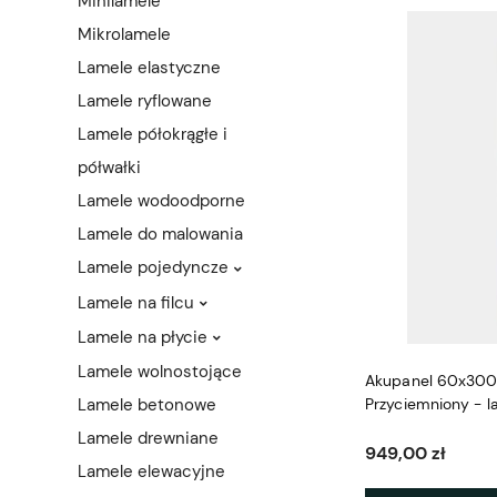
Minilamele
Mikrolamele
Lamele elastyczne
Lamele ryflowane
Lamele półokrągłe i
półwałki
Lamele wodoodporne
Lamele do malowania
Lamele pojedyncze
Lamele na filcu
Lamele na płycie
Lamele wolnostojące
Akupanel 60x300
Lamele betonowe
Przyciemniony - l
Woodupp
Lamele drewniane
949,00 zł
Lamele elewacyjne