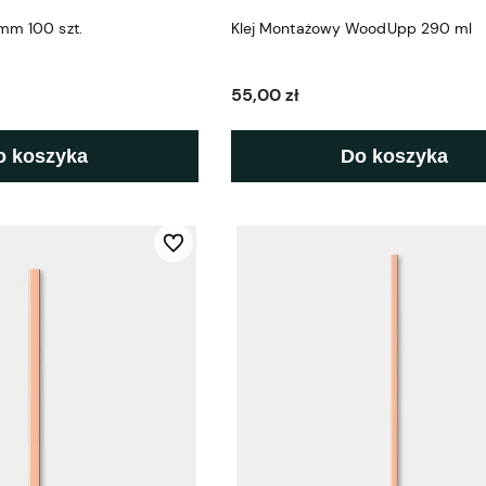
mm 100 szt.
Klej Montażowy WoodUpp 290 ml
55,00 zł
o koszyka
Do koszyka
Do ulubionych