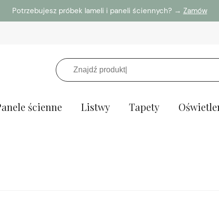
Potrzebujesz próbek lameli i paneli ściennych? →
Zamów
Panele ścienne
Listwy
Tapety
Oświetle