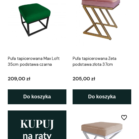
Pufa tapicerowana Max Loft
Pufa tapicerowana Zeta
35cm podstawa czarna
podstawa złota 37cm
209,00 zł
205,00 zł
Do koszyka
Do koszyka
Do ulubio