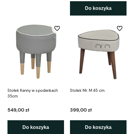
Do koszyka
Do ulubionych
Do ulubio
Stołek Kenny w spodenkach
Stołek Mr. M 45 cm
35cm
549,00 zł
399,00 zł
Do koszyka
Do koszyka