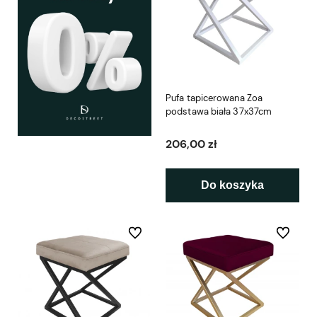
Pufa tapicerowana Zoa
podstawa biała 37x37cm
206,00 zł
Do koszyka
Do ulubionych
Do ulubio