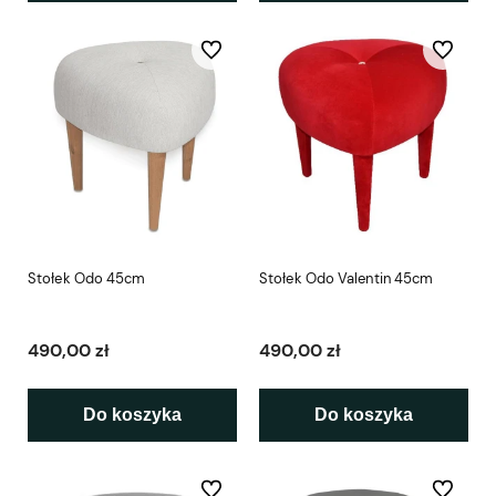
Do ulubionych
Do ulubio
Stołek Odo 45cm
Stołek Odo Valentin 45cm
490,00 zł
490,00 zł
Do koszyka
Do koszyka
Do ulubionych
Do ulubio