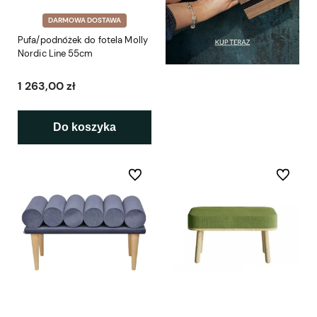
DARMOWA DOSTAWA
Pufa/podnóżek do fotela Molly
Nordic Line 55cm
1 263,00 zł
Do koszyka
Do ulubionych
Do ulubio