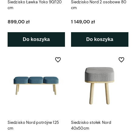
Siedzisko Ławka Yoko 90/120
Siedzisko Nord 2 osobowe 80
cm
cm
899,00 zł
1 149,00 zł
Do koszyka
Do koszyka
Do ulubionych
Do ulubio
Siedzisko Nord potrójne 125
Siedzisko stołek Nord
cm
40x50cm