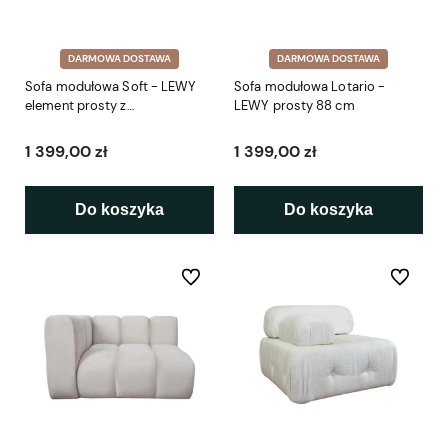
DARMOWA DOSTAWA
DARMOWA DOSTAWA
Sofa modułowa Soft - LEWY
Sofa modułowa Lotario -
element prosty z
LEWY prosty 88 cm
podłokietnikiem 86 cm
1 399,00 zł
1 399,00 zł
Do koszyka
Do koszyka
Do ulubionych
Do ulubio