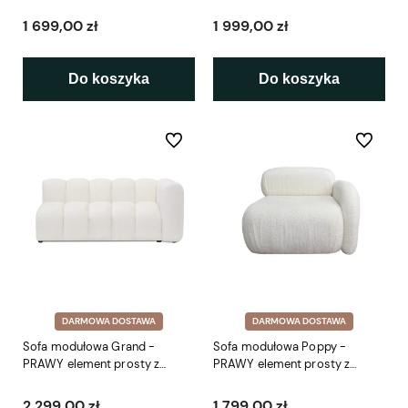
podłokietnikiem SP 114 cm
podłokietnikiem SP4 145 cm
1 699,00 zł
1 999,00 zł
Do koszyka
Do koszyka
Do ulubionych
Do ulubio
DARMOWA DOSTAWA
DARMOWA DOSTAWA
Sofa modułowa Grand -
Sofa modułowa Poppy -
PRAWY element prosty z
PRAWY element prosty z
podłokietnikiem SP5 175 cm
podłokietnikiem 95 cm
2 299,00 zł
1 799,00 zł