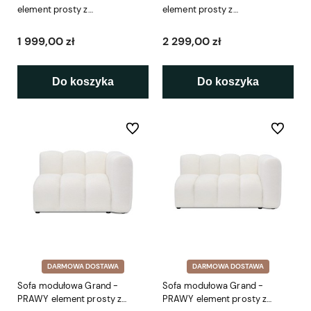
element prosty z
element prosty z
podłokietnikiem SL4 145 cm
podłokietnikiem SL5 175 cm
1 999,00 zł
2 299,00 zł
Do koszyka
Do koszyka
Do ulubionych
Do ulubio
DARMOWA DOSTAWA
DARMOWA DOSTAWA
Sofa modułowa Grand -
Sofa modułowa Grand -
PRAWY element prosty z
PRAWY element prosty z