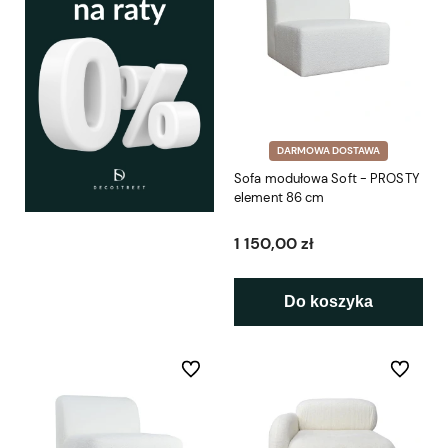
DARMOWA DOSTAWA
Sofa modułowa Soft - PROSTY
element 86 cm
1 150,00 zł
Do koszyka
Do ulubionych
Do ulubio