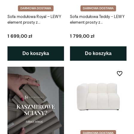
DARMOWA DOSTAWA
DARMOWA DOSTAWA
Sofa modułowa Royal – LEWY
Sofa modułowa Teddy - LEWY
element prosty z
element prosty z
podłokietnikiem SL 114 cm
podłokietnikiem 95 cm
1 699,00 zł
1 799,00 zł
Do koszyka
Do koszyka
Do ulubio
DARMOWA DOSTAWA