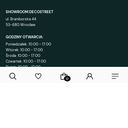
SHOWROOM DECOSTREET
ul. Braniborska 44
53-680 Wrocław
GODZINY OTWARCIA:
Poniedziałek: 10:00 - 17:00
Wtorek: 10:00 - 17:00
Środa: 10:00 - 17:00
Czwartek: 10:00 - 17:00
Piątek: 10:00 - 17:00
KONTAKT:
+48 792 802 839
sklep@decostreet.pl
4.9
1086
opinii