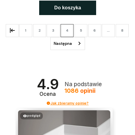
Do koszyka
1
2
3
4
5
6
...
8
4.9
Na podstawie
1086
opinii
Ocena
Jak zbieramy opinie?
podgląd