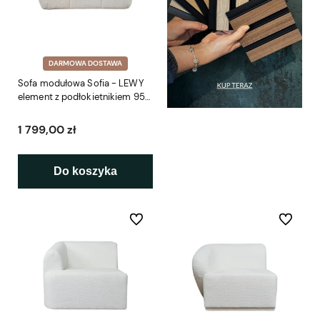
DARMOWA DOSTAWA
Sofa modułowa Sofia - LEWY
element z podłokietnikiem 95
cm
1 799,00 zł
Do koszyka
Do ulubionych
Do ulubio