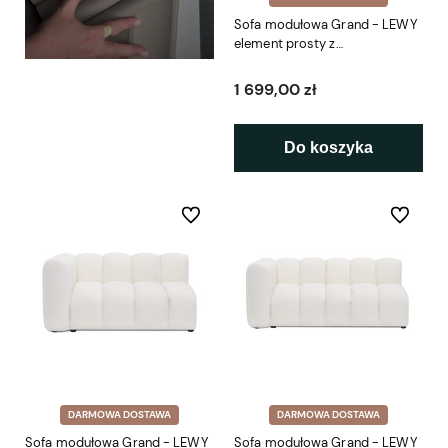
Sofa modułowa Grand - LEWY
element prosty z
podłokietnikiem SL 114 cm
1 699,00 zł
Do koszyka
Do ulubionych
Do ulubio
DARMOWA DOSTAWA
DARMOWA DOSTAWA
Sofa modułowa Grand - LEWY
Sofa modułowa Grand - LEWY