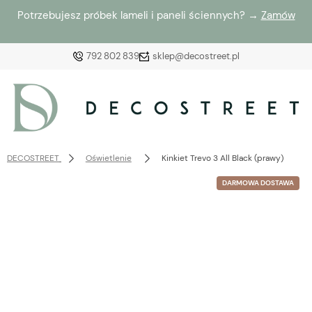
Potrzebujesz próbek lameli i paneli ściennych? →
Zamów
792 802 839
sklep@decostreet.pl
Zaloguj się
Załóż konto
DECOSTREET
Oświetlenie
Kinkiet Trevo 3 All Black (prawy)
DARMOWA DOSTAWA
Wybierz coś dla siebie z naszej aktualnej oferty lub
zaloguj się, aby przywrócić dodane produkty do listy
z poprzedniej sesji.