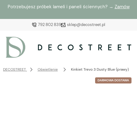
Potrzebujesz próbek lameli i paneli ściennych? →
Zamów
792 802 839
sklep@decostreet.pl
Zaloguj się
Załóż konto
DECOSTREET
Oświetlenie
Kinkiet Trevo 3 Dusty Blue (prawy)
DARMOWA DOSTAWA
Wybierz coś dla siebie z naszej aktualnej oferty lub
zaloguj się, aby przywrócić dodane produkty do listy
z poprzedniej sesji.