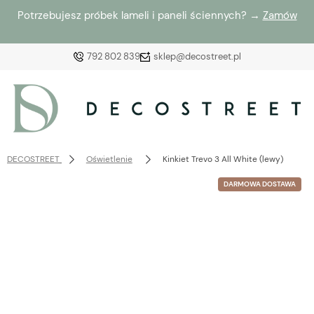
Potrzebujesz próbek lameli i paneli ściennych? →
Zamów
792 802 839
sklep@decostreet.pl
Zaloguj się
Załóż konto
DECOSTREET
Oświetlenie
Kinkiet Trevo 3 All White (lewy)
DARMOWA DOSTAWA
Wybierz coś dla siebie z naszej aktualnej oferty lub
zaloguj się, aby przywrócić dodane produkty do listy
z poprzedniej sesji.