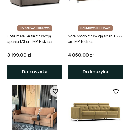
DARMOWA DOSTAWA
DARMOWA DOSTAWA
Sofa mała Selfie z funkcją
Sofa Modo z funkcją spania 222
spania 173 cm MP Nidzica
cm MP Nidzica
3 199,00 zł
4 050,00 zł
Do koszyka
Do koszyka
Do ulubionych
Do ulubio