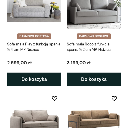
DARMOWA DOSTAWA
DARMOWA DOSTAWA
Sofa mała Play z funkcją spania
Sofa mała Roco z funkcją
164 cm MP Nidzica
spania 162 cm MP Nidzica
2 599,00 zł
3 199,00 zł
Do koszyka
Do koszyka
Do ulubionych
Do ulubio