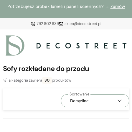
Potrzebujesz próbek lameli i paneli ściennych? →
Zamów
792 802 839
sklep@decostreet.pl
Zaloguj się
Załóż konto
Sofy rozkładane do przodu
🛒
Ta kategoria zawiera
30
produktów
Wybierz coś dla siebie z naszej aktualnej oferty lub
zaloguj się, aby przywrócić dodane produkty do listy
z poprzedniej sesji.