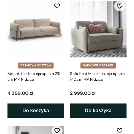
Do ulubionych
Do ulubio
DARMOWA DOSTAWA
DARMOWA DOSTAWA
Sofa Arte z funkcją spania 235
Sofa Best Mini z funkcją spania
cm MP Nidzica
142 cm MP Nidzica
4 399,00 zł
2 999,00 zł
Do koszyka
Do koszyka
Do ulubionych
Do ulubio