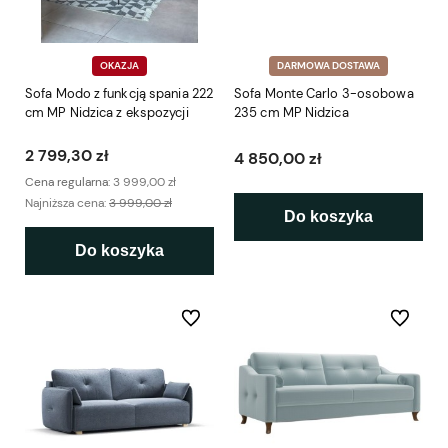
OKAZJA
DARMOWA DOSTAWA
Sofa Modo z funkcją spania 222
Sofa Monte Carlo 3-osobowa
cm MP Nidzica z ekspozycji
235 cm MP Nidzica
2 799,30 zł
4 850,00 zł
Cena regularna:
3 999,00 zł
Najniższa cena:
3 999,00 zł
Do koszyka
Do koszyka
Do ulubionych
Do ulubio