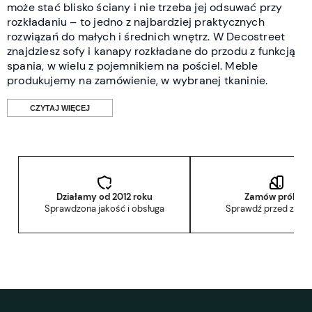
może stać blisko ściany i nie trzeba jej odsuwać przy
rozkładaniu – to jedno z najbardziej praktycznych
rozwiązań do małych i średnich wnętrz. W Decostreet
znajdziesz sofy i kanapy rozkładane do przodu z funkcją
spania, w wielu z pojemnikiem na pościel. Meble
produkujemy na zamówienie, w wybranej tkaninie.
CZYTAJ WIĘCEJ
Dlaczego rozkładanie do przodu
jest wygodne?
Działamy od 2012 roku
Zamów próbkę
W sofach rozkładanych klasycznie powierzchnia spania
Sprawdzona jakość i obsługa
Sprawdź przed zak
powstaje za meblem – trzeba więc zostawić wolną
przestrzeń między sofą a ścianą. W modelach
rozkładanych do przodu jest odwrotnie: siedzisko
wysuwa się ku środkowi pokoju, a sofa całą tyłem może
przylegać do ściany.
To zmienia sposób, w jaki planujesz pokój. Nie musisz