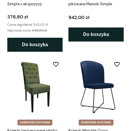
Simple z ekspozycji
pikowane Manole Simple
376,80 zł
942,00 zł
Cena regularna:
942,00 zł
Najniższa cena:
942,00 zł
Do koszyka
Do koszyka
Do ulubionych
Do ulubio
DARMOWA DOSTAWA
DARMOWA DOSTAWA
Krzesło tapicerowane płytko
Krzesło Matylda Cross