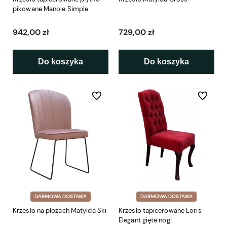
pikowane Manole Simple
942,00 zł
729,00 zł
Do koszyka
Do koszyka
Do ulubionych
Do ulubio
DARMOWA DOSTAWA
DARMOWA DOSTAWA
Krzesło na płozach Matylda Ski
Krzesło tapicerowane Loris
Elegant gięte nogi