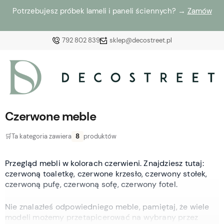
Potrzebujesz próbek lameli i paneli ściennych? →
Zamów
792 802 839
sklep@decostreet.pl
Zaloguj się
Załóż konto
Czerwone meble
🛒
Ta kategoria zawiera
8
produktów
Przegląd mebli w kolorach czerwieni. Znajdziesz tutaj:
Wybierz coś dla siebie z naszej aktualnej oferty lub
czerwoną toaletkę, czerwone krzesło, czerwony stołek,
zaloguj się, aby przywrócić dodane produkty do listy
czerwoną pufę, czerwoną sofę, czerwony fotel.
z poprzedniej sesji.
Nie znalazłeś odpowiedniego meble, pamiętaj, że wiele
modeli możemy przetapicerować na wybrany przez