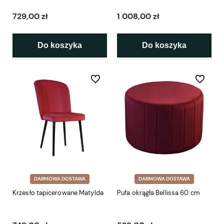
729,00 zł
1 008,00 zł
Do koszyka
Do koszyka
Do ulubionych
Do ulubio
DARMOWA DOSTAWA
DARMOWA DOSTAWA
Krzesło tapicerowane Matylda
Pufa okrągła Bellissa 60 cm