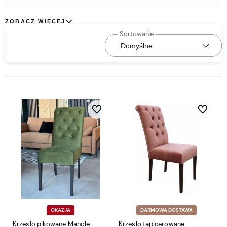
Ciebie kolor!
ZOBACZ WIĘCEJ
Do ulubionych
Do ulubio
OKAZJA
DARMOWA DOSTAWA
Krzesło pikowane Manole
Krzesło tapicerowane