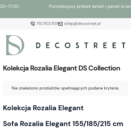
Potrzebujesz próbek lameli i paneli ściennych? →
Zamów
792 802 839
sklep@decostreet.pl
Zaloguj się
Załóż konto
Kolekcja Rozalia Elegant DS Collection
Nie znaleziono produktów spełniających podane kryteria.
Wybierz coś dla siebie z naszej aktualnej oferty lub
Kolekcja Rozalia Elegant
zaloguj się, aby przywrócić dodane produkty do listy
z poprzedniej sesji.
Sofa Rozalia Elegant 155/185/215 cm