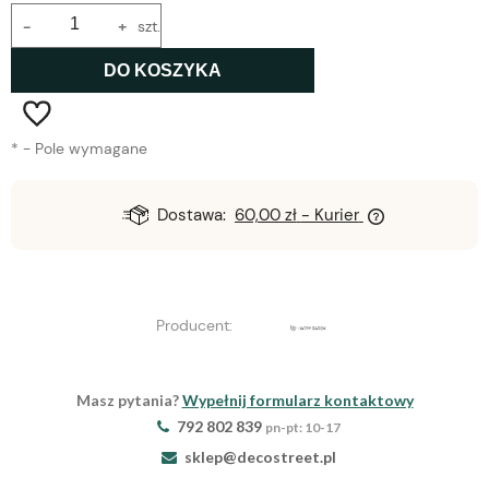
-
+
szt.
DO KOSZYKA
*
- Pole wymagane
Dostawa:
60,00 zł
- Kurier
Producent:
Masz pytania?
Wypełnij formularz kontaktowy
792 802 839
pn-pt: 10-17
sklep@decostreet.pl