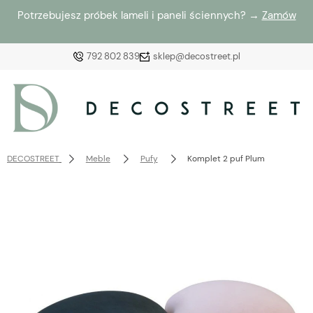
Potrzebujesz próbek lameli i paneli ściennych? →
Zamów
792 802 839
sklep@decostreet.pl
Zaloguj się
Załóż konto
DECOSTREET
Meble
Pufy
Komplet 2 puf Plum
Wybierz coś dla siebie z naszej aktualnej oferty lub
zaloguj się, aby przywrócić dodane produkty do listy
z poprzedniej sesji.