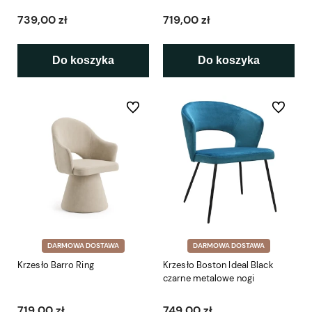
739,00 zł
719,00 zł
Do koszyka
Do koszyka
Do ulubionych
Do ulubio
DARMOWA DOSTAWA
DARMOWA DOSTAWA
Krzesło Barro Ring
Krzesło Boston Ideal Black
czarne metalowe nogi
719,00 zł
749,00 zł