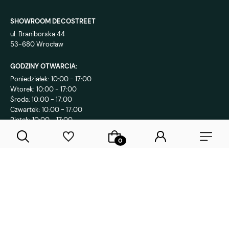
SHOWROOM DECOSTREET
ul. Braniborska 44
53-680 Wrocław
GODZINY OTWARCIA:
Poniedziałek: 10:00 - 17:00
Wtorek: 10:00 - 17:00
Środa: 10:00 - 17:00
Czwartek: 10:00 - 17:00
Piątek: 10:00 - 17:00
KONTAKT:
+48 792 802 839
sklep@decostreet.pl
4.9
1086
opinii