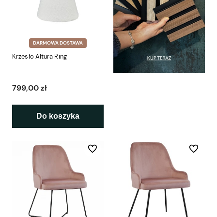
DARMOWA DOSTAWA
Krzesło Altura Ring
799,00 zł
Do koszyka
Do ulubionych
Do ulubio