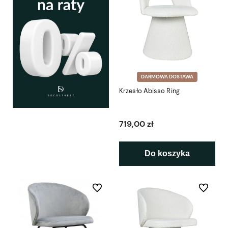
DARMOWA DOSTAWA
Krzesło Abisso Ring
719,00 zł
Do koszyka
Do ulubionych
Do ulubio