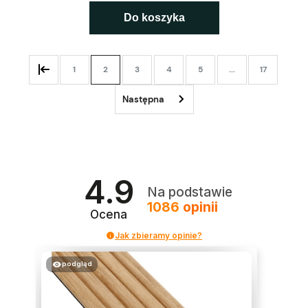
Do koszyka
1
2
3
4
5
...
17
4.9
Na podstawie
1086
opinii
Ocena
Jak zbieramy opinie?
podgląd