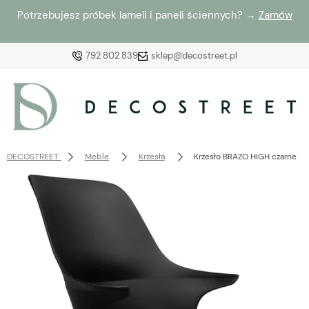
Potrzebujesz próbek lameli i paneli ściennych? →
Zamów
792 802 839
sklep@decostreet.pl
Zaloguj się
Załóż konto
DECOSTREET
Meble
Krzesła
Krzesło BRAZO HIGH czarne - p
Wybierz coś dla siebie z naszej aktualnej oferty lub
zaloguj się, aby przywrócić dodane produkty do listy
z poprzedniej sesji.