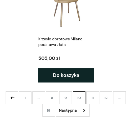
Krzesło obrotowe Milano
podstawa złota
505,00 zł
Do koszyka
1
...
8
9
10
11
12
...
19