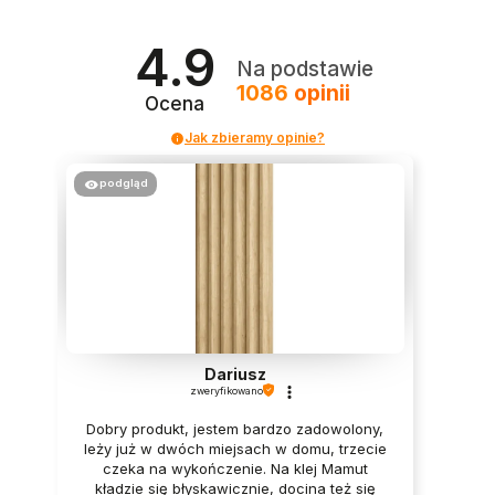
4.9
Na podstawie
1086
opinii
Ocena
Jak zbieramy opinie?
podgląd
Dariusz
zweryfikowano
Dobry produkt, jestem bardzo zadowolony,
leży już w dwóch miejsach w domu, trzecie
czeka na wykończenie. Na klej Mamut
kładzie się błyskawicznie, docina też się