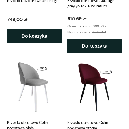
Krzesło Neve drewniane nogi
Krzesło obrotowe Aura light
grey /black auto return
915,69 zł
749,00 zł
Cena regularna:
933,59 zł
Najniższa cena:
829,20 zł
Do koszyka
Do koszyka
Krzesło obrotowe Colin
Krzesło obrotowe Colin
podstawa biała
podstawa czarna