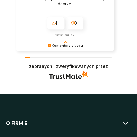
dobrze.
1
0
2026-06-02
Komentarz sklepu
Bardzo dziękujemy za zaufanie i pozytywną
opinię. Oby panele służyły jak najdłużej i
zebranych i zweryfikowanych przez
niezmiennie cieszyły oko. Pozdrawiamy :)
O FIRMIE