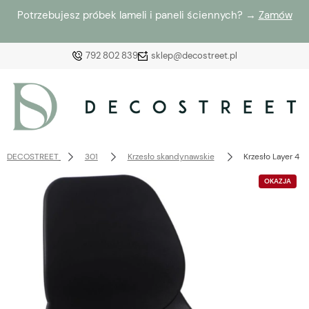
Potrzebujesz próbek lameli i paneli ściennych? →
Zamów
792 802 839
sklep@decostreet.pl
Zaloguj się
Załóż konto
DECOSTREET
301
Krzesło skandynawskie
Krzesło Layer 4 c
OKAZJA
Wybierz coś dla siebie z naszej aktualnej oferty lub
zaloguj się, aby przywrócić dodane produkty do listy
z poprzedniej sesji.