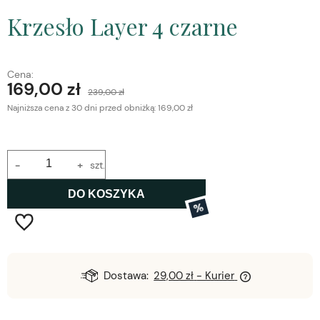
Krzesło Layer 4 czarne
Cena:
169,00 zł
239,00 zł
Najniższa cena z 30 dni przed obniżką:
169,00 zł
-
+
szt.
DO KOSZYKA
%
Dostawa:
29,00 zł
- Kurier