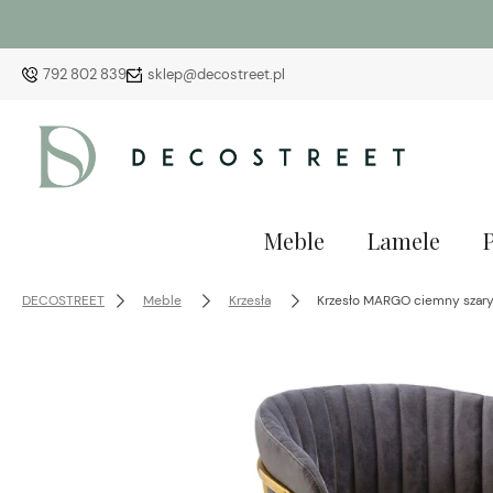
792 802 839
sklep@decostreet.pl
Meble
Lamele
DECOSTREET
Meble
Krzesła
Krzesło MARGO ciemny szary 