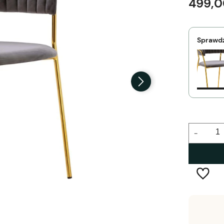
499,0
Sprawdź
-
Dostawa:
Darmowa