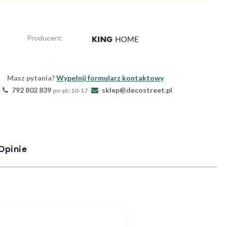
Producent:
Masz pytania?
Wypełnij formularz kontaktowy
792 802 839
sklep@decostreet.pl
pn-pt: 10-17
Opinie