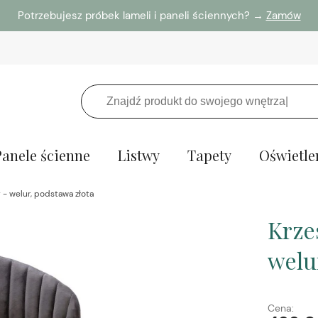
Potrzebujesz próbek lameli i paneli ściennych? →
Zamów
Panele ścienne
Listwy
Tapety
Oświetle
- welur, podstawa złota
Krze
welu
Cena: