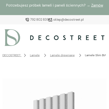
Potrzebujesz próbek lameli i paneli ściennych? →
Zamów
792 802 839
sklep@decostreet.pl
Zaloguj się
Załóż konto
DECOSTREET
Lamele
Lamele drewniane
Lamele Slim BIAŁ
Wybierz coś dla siebie z naszej aktualnej oferty lub
zaloguj się, aby przywrócić dodane produkty do listy
z poprzedniej sesji.