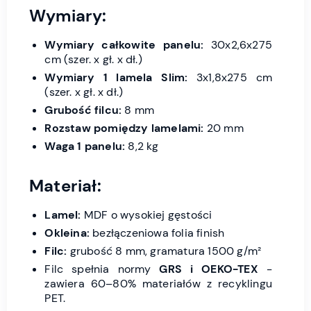
Wymiary:
Wymiary całkowite panelu:
30x2,6x275
cm (szer. x gł. x dł.)
Wymiary 1 lamela Slim:
3x1,8x275 cm
(szer. x gł. x dł.)
Grubość filcu:
8 mm
Rozstaw pomiędzy lamelami:
20 mm
Waga 1 panelu:
8,2 kg
Materiał:
Lamel:
MDF o wysokiej gęstości
Okleina:
bezłączeniowa folia finish
Filc:
grubość 8 mm, gramatura 1500 g/m²
Filc spełnia normy
GRS i OEKO-TEX
-
zawiera 60–80% materiałów z recyklingu
PET.