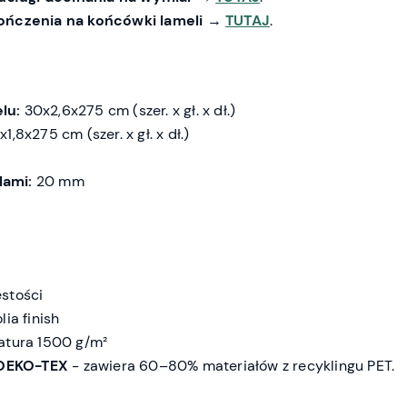
ończenia na końcówki lameli
→
TUTAJ
.
lu:
30x2,6x275 cm (szer. x gł. x dł.)
x1,8x275 cm (szer. x gł. x dł.)
lami:
20 mm
stości
ia finish
tura 1500 g/m²
 OEKO-TEX
- zawiera 60–80% materiałów z recyklingu PET.