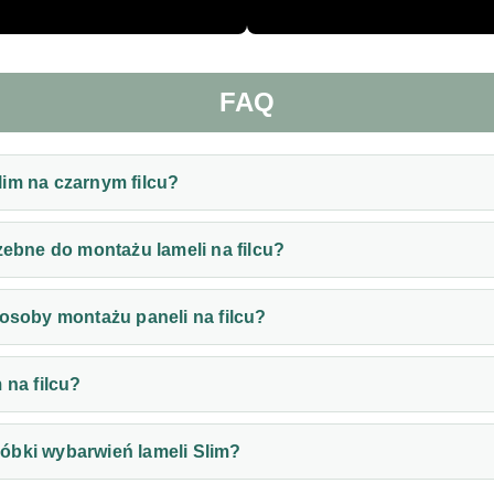
FAQ
im na czarnym filcu?
zebne do montażu lameli na filcu?
posoby montażu paneli na filcu?
 na filcu?
óbki wybarwień lameli Slim?