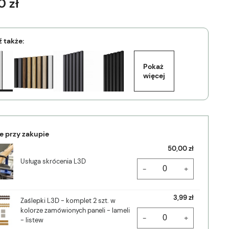
0 zł
 także:
Pokaż 
więcej
e przy zakupie
50,00 zł
Usługa skrócenia L3D
-
+
3,99 zł
Zaślepki L3D - komplet 2 szt. w
kolorze zamówionych paneli - lameli
-
+
- listew