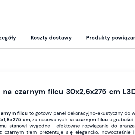
zegóły
Koszty dostawy
Produkty powiąza
 na czarnym filcu 30x2,6x275 cm L3D
zarnym filcu
to gotowy panel dekoracyjno-akustyczny do wn
3x1,8x275 cm
, zamocowanych na
czarnym filcu
o grubości
emu stanowi wygodne i efektowne rozwiązanie do aranżacj
z czarnym tłem prezentuje się elegancko, nowocześnie 