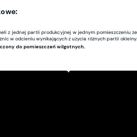
kowe:
li z jednej partii produkcyjnej w jednym pomieszczeniu z
nic w odcieniu wynikających z użycia różnych partii okleiny
naczony do pomieszczeń wilgotnych.