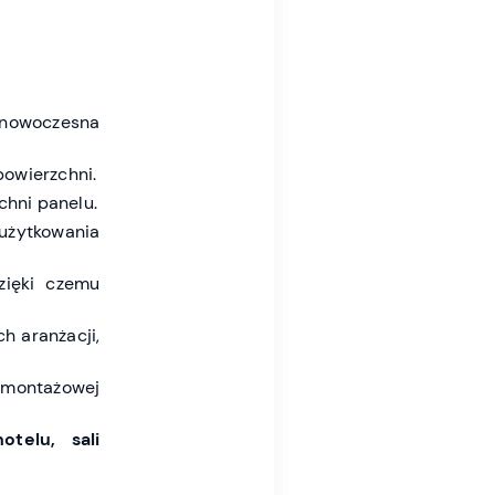
 nowoczesna
owierzchni.
chni panelu.
użytkowania
zięki czemu
h aranżacji,
y montażowej
otelu, sali