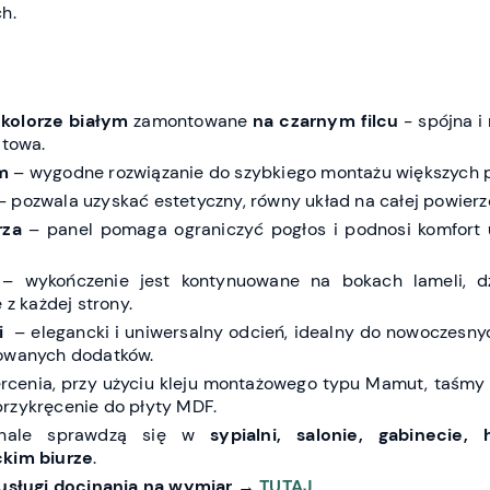
h.
kolorze białym
zamontowane
na czarnym filcu
- spójna i
itowa.
m
– wygodne rozwiązanie do szybkiego montażu większych p
 pozwala uzyskać estetyczny, równy układ na całej powierz
rza
– panel pomaga ograniczyć pogłos i podnosi komfort 
– wykończenie jest kontynuowane na bokach lameli, d
 z każdej strony.
li
– elegancki i uniwersalny odcień, idealny do nowoczesnyc
nowanych dodatków.
rcenia, przy użyciu kleju montażowego typu Mamut, taśm
rzykręcenie do płyty MDF.
onale sprawdzą się w
sypialni, salonie, gabinecie, h
ckim biurze
.
usługi docinania na wymiar
→
TUTAJ
.