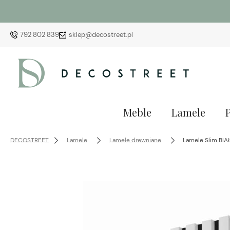
792 802 839
sklep@decostreet.pl
Meble
Lamele
DECOSTREET
Lamele
Lamele drewniane
Lamele Slim BIA