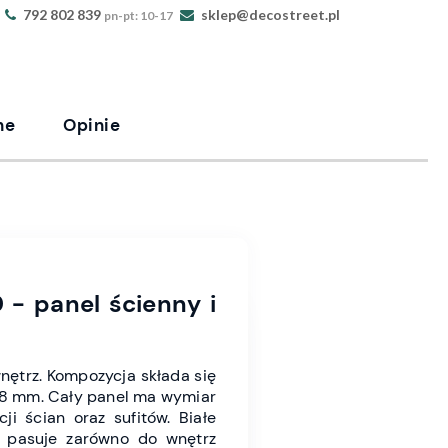
792 802 839
sklep@decostreet.pl
pn-pt: 10-17
ne
Opinie
 - panel ścienny i
ętrz. Kompozycja składa się
 8 mm. Cały panel ma wymiar
i ścian oraz sufitów. Białe
i pasuje zarówno do wnętrz