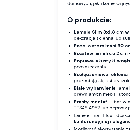
domowych, jak i komercyjnyc
O produkcie:
Lamele Slim 3x1,8 cm w 
dekoracja ścienna lub suf
Panel o szerokości 30 c
Rozstaw lameli co 2 cm
–
Poprawa akustyki wnęt
pomieszczenia.
Bezłączeniowa okleina
prezentują się estetycznie
Białe wybarwienie lame
drewnianych mebli i sto
Prosty montaż
– bez wie
TESA® 4957 lub poprzez p
Lamele na filcu dosk
konferencyjnej i elegan
Możliwość skorzystania z