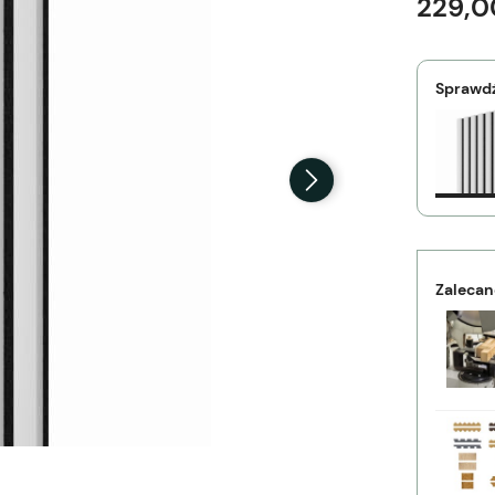
229,0
Sprawdź
Zalecan