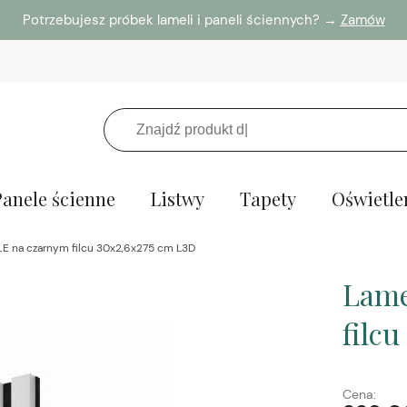
Potrzebujesz próbek lameli i paneli ściennych? →
Zamów
Panele ścienne
Listwy
Tapety
Oświetle
ŁE na czarnym filcu 30x2,6x275 cm L3D
Lame
filc
Cena: