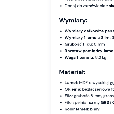
Dodaj do zamówienia
zak
Wymiary:
Wymiary całkowite pane
Wymiary 1 lamela Slim:
3
Grubość filcu:
8 mm
Rozstaw pomiędzy lame
Waga 1 panelu:
8,2 kg
Materiał:
Lamel:
MDF o wysokiej gę
Okleina:
bezłączeniowa fol
Filc:
grubość 8 mm, grama
Filc spełnia normy
GRS i
Kolor lameli:
biały