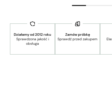
Działamy od 2012 roku
Zamów próbkę
Sprawdzona jakość i
Sprawdź przed zakupem
Ela
obsługa
44,90 zł
- Kurier Lamele Panele DPD/Ambro/NST