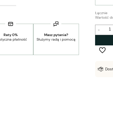
Łącznie
Wartość d
-
Raty 0%
Masz pytania?
styczna płatność
Służymy radą i pomocą
Wysyłka w:
2-5 dni robocze
Dos