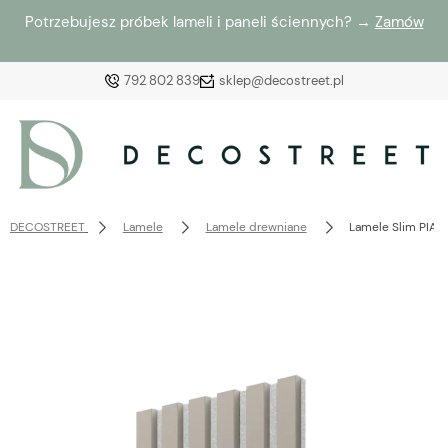
Potrzebujesz próbek lameli i paneli ściennych? →
Zamów
792 802 839
sklep@decostreet.pl
Zaloguj się
Załóż konto
DECOSTREET
Lamele
Lamele drewniane
Lamele Slim PIAS
Wybierz coś dla siebie z naszej aktualnej oferty lub
zaloguj się, aby przywrócić dodane produkty do listy
z poprzedniej sesji.