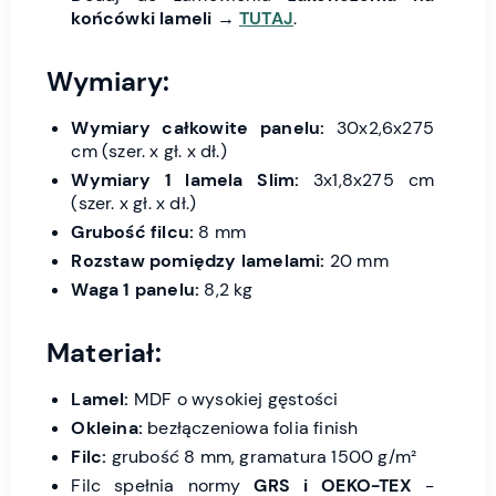
końcówki lameli
→
TUTAJ
.
Wymiary:
Wymiary całkowite panelu:
30x2,6x275
cm (szer. x gł. x dł.)
Wymiary 1 lamela Slim:
3x1,8x275 cm
(szer. x gł. x dł.)
Grubość filcu:
8 mm
Rozstaw pomiędzy lamelami:
20 mm
Waga 1 panelu:
8,2 kg
Materiał:
Lamel:
MDF o wysokiej gęstości
Okleina:
bezłączeniowa folia finish
Filc:
grubość 8 mm, gramatura 1500 g/m²
Filc spełnia normy
GRS i OEKO-TEX
-