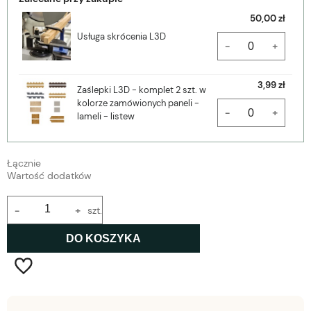
50,00 zł
Usługa skrócenia L3D
-
+
3,99 zł
Zaślepki L3D - komplet 2 szt. w
kolorze zamówionych paneli -
-
+
lameli - listew
Łącznie
Wartość dodatków
-
+
szt.
DO KOSZYKA