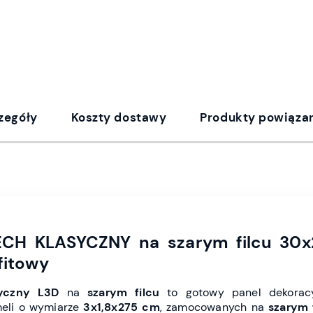
zegóły
Koszty dostawy
Produkty powiąza
ECH KLASYCZNY na szarym filcu 30x
fitowy
yczny L3D
na
szarym filcu
to gotowy panel dekoracy
meli o wymiarze
3x1,8x275 cm
, zamocowanych na
szarym 