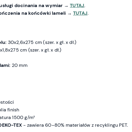
usługi docinania na wymiar
→
TUTAJ
.
ończenia na końcówki lameli
→
TUTAJ
.
lu:
30x2,6x275 cm (szer. x gł. x dł.)
x1,8x275 cm (szer. x gł. x dł.)
lami:
20 mm
stości
ia finish
tura 1500 g/m²
 OEKO-TEX
- zawiera 60–80% materiałów z recyklingu PET.