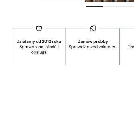
Działamy od 2012 roku
Zamów próbkę
Sprawdzona jakość i
Sprawdź przed zakupem
Ela
obsługa
Wysyłka w:
2-5 dni robocze
Dostawa