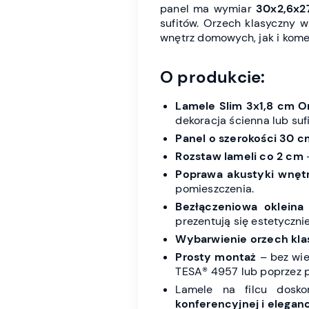
panel ma wymiar
30x2,6x2
sufitów. Orzech klasyczny w
wnętrz domowych, jak i kome
O produkcie:
Lamele Slim 3x1,8 cm 
dekoracja ścienna lub suf
Panel o szerokości 30 c
Rozstaw lameli co 2 cm
–
Poprawa akustyki wnęt
pomieszczenia.
Bezłączeniowa okleina
prezentują się estetycznie
Wybarwienie orzech kl
Prosty montaż
– bez wie
TESA® 4957 lub poprzez p
Lamele na filcu dosk
konferencyjnej i elegan