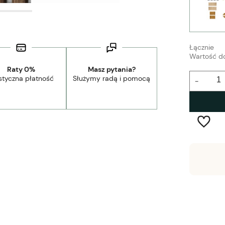
Łącznie
Wartość d
Raty 0%
Masz pytania?
styczna płatność
Służymy radą i pomocą
-
:
od 44,90 zł
- Kurier Lamele Panele DPD/Ambro/NST