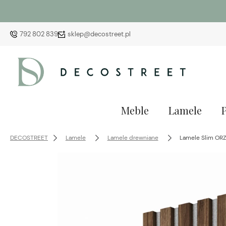
792 802 839
sklep@decostreet.pl
Meble
Lamele
DECOSTREET
Lamele
Lamele drewniane
Lamele Slim OR