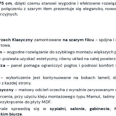
75 cm
, dzięki czemu stanowi wygodne i efektowne rozwiąz
 połączeniu z szarym tłem prezentuje się elegancko, nowo
rcyjnych.
Orzech Klasyczny
zamontowane
na szarym filcu
- spójna i
itowa.
m
– wygodne rozwiązanie do szybkiego montażu większych p
 pozwala uzyskać estetyczny, równy układ na całej powierz
rza
– panel pomaga ograniczyć pogłos i podnosi komfort 
– wykończenie jest kontynuowane na bokach lameli, d
 z każdej strony.
asyczny
– matowy odcień orzecha z wyraźnie zarysowanym u
rcenia, przy użyciu kleju montażowego typu Mamut, taśm
rzykręcenie do płyty MDF.
onale sprawdzą się w
sypialni, salonie, gabinecie, h
ckim biurze
.