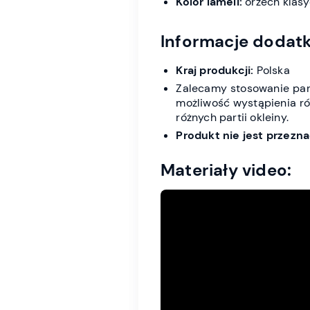
Kolor lameli:
orzech klas
Informacje dodat
Kraj produkcji:
Polska
Zalecamy stosowanie pane
możliwość wystąpienia róż
różnych partii okleiny.
Produkt nie jest przez
Materiały video: