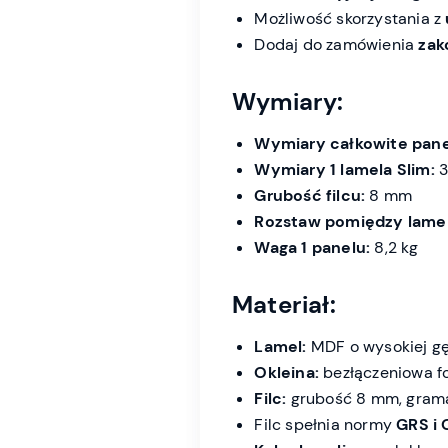
Możliwość skorzystania z
Dodaj do zamówienia
zak
Wymiary:
Wymiary całkowite pane
Wymiary 1 lamela Slim:
3
Grubość filcu:
8 mm
Rozstaw pomiędzy lame
Waga 1 panelu:
8,2 kg
Materiał:
Lamel:
MDF o wysokiej gę
Okleina:
bezłączeniowa fol
Filc:
grubość 8 mm, grama
Filc spełnia normy
GRS i