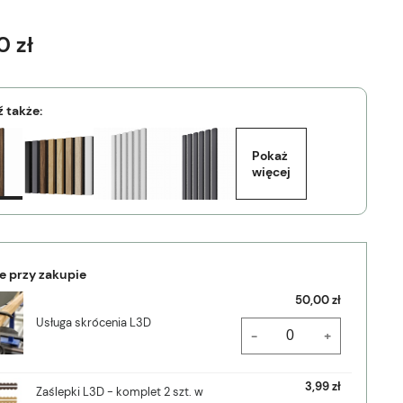
0 zł
 także:
Pokaż 
więcej
e przy zakupie
50,00 zł
Usługa skrócenia L3D
-
+
3,99 zł
Zaślepki L3D - komplet 2 szt. w