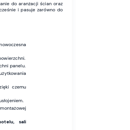
anie do aranżacji ścian oraz
cześnie i pasuje zarówno do
 nowoczesna
owierzchni.
chni panelu.
użytkowania
zięki czemu
słojeniem.
y montażowej
otelu, sali