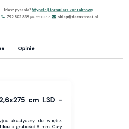
Masz pytania?
Wypełnij formularz kontaktowy
792 802 839
sklep@decostreet.pl
pn-pt: 10-17
ne
Opinie
2,6x275 cm L3D -
jno-akustyczny do wnętrz.
filcu
o grubości 8 mm. Cały