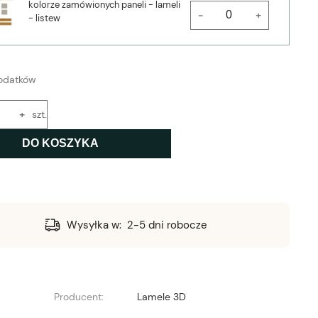
kolorze zamówionych paneli - lameli
-
+
- listew
odatków
+
szt.
DO KOSZYKA
Wysyłka w:
2-5 dni robocze
Producent:
Lamele 3D