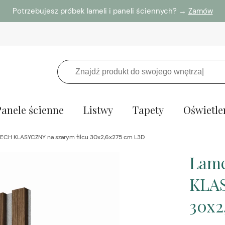
Potrzebujesz próbek lameli i paneli ściennych? →
Zamów
Panele ścienne
Listwy
Tapety
Oświetle
ZECH KLASYCZNY na szarym filcu 30x2,6x275 cm L3D
Lame
KLAS
30x2