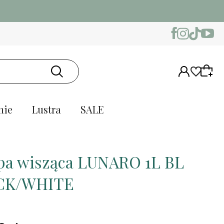
nie
Lustra
SALE
a wisząca LUNARO 1L BL
CK/WHITE