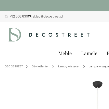
792 802 839
sklep@decostreet.pl
Meble
Lamele
DECOSTREET
Oświetlenie
Lampy wiszące
Lampa wisząc