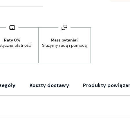
Raty 0%
Masz pytania?
styczna płatność
Służymy radą i pomocą
zegóły
Koszty dostawy
Produkty powiąza