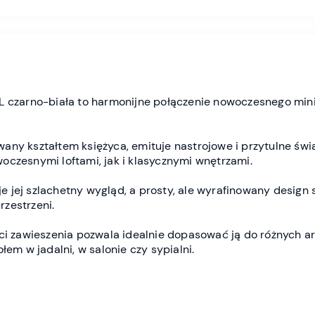
BL czarno-biała to harmonijne połączenie nowoczesnego mi
rowany kształtem księżyca, emituje nastrojowe i przytulne świ
oczesnymi loftami, jak i klasycznymi wnętrzami.
jej szlachetny wygląd, a prosty, ale wyrafinowany design s
zestrzeni.
ści zawieszenia pozwala idealnie dopasować ją do różnych a
łem w jadalni, w salonie czy sypialni.