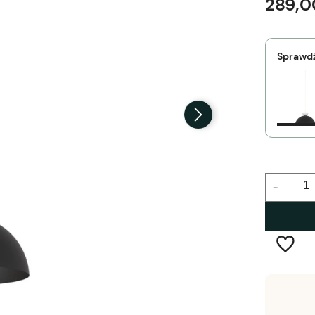
289,0
Sprawdź
-
Wysyłka w:
3-10 dni roboczych