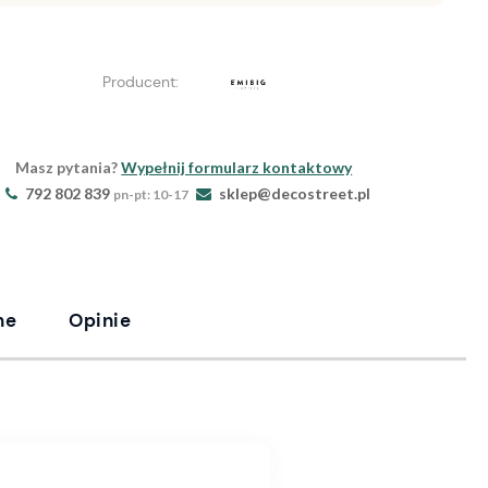
Producent:
Masz pytania?
Wypełnij formularz kontaktowy
792 802 839
sklep@decostreet.pl
pn-pt: 10-17
ne
Opinie