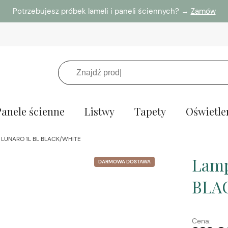
Potrzebujesz próbek lameli i paneli ściennych? →
Zamów
Panele ścienne
Listwy
Tapety
Oświetle
a LUNARO 1L BL BLACK/WHITE
Lamp
DARMOWA DOSTAWA
BLA
Cena: