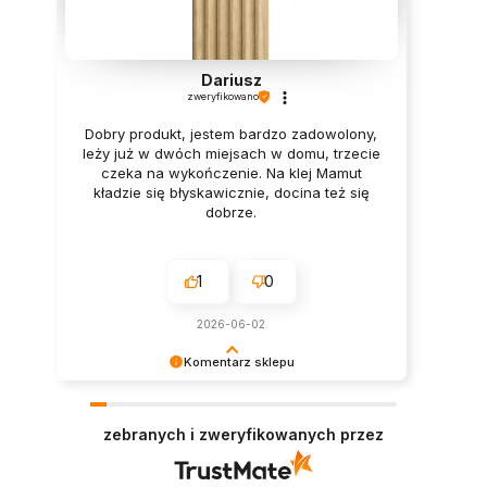
Dariusz
zweryfikowano
Dobry produkt, jestem bardzo zadowolony,
leży już w dwóch miejsach w domu, trzecie
czeka na wykończenie. Na klej Mamut
kładzie się błyskawicznie, docina też się
dobrze.
1
0
2026-06-02
Komentarz sklepu
Bardzo dziękujemy za zaufanie i pozytywną
opinię. Oby panele służyły jak najdłużej i
zebranych i zweryfikowanych przez
niezmiennie cieszyły oko. Pozdrawiamy :)