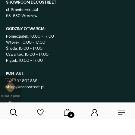
SHOWROOM DECOSTREET
ul. Braniborska 44
53-680 Wrocław
GODZINY OTWARCIA:
Poniedziałek: 10:00 - 17:00
Wtorek: 10:00 - 17:00
Środa: 10:00 - 17:00
Czwartek: 10:00 - 17:00
Piątek: 10:00 - 17:00
KONTAKT:
+48 792 802 839
sklep@decostreet.pl
4.9
1088
opinii
Sklep internetowy Shoper Premium