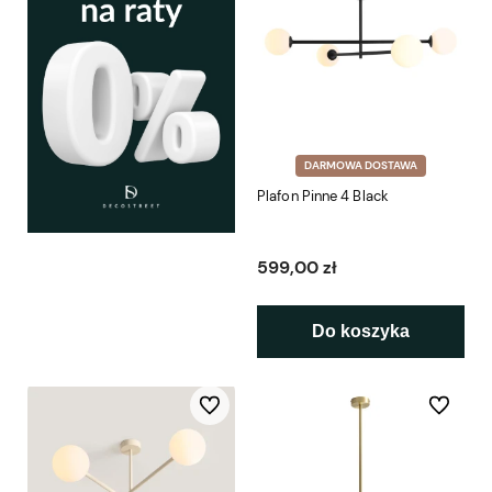
DARMOWA DOSTAWA
Plafon Pinne 4 Black
599,00 zł
Do koszyka
Do ulubionych
Do ulubio