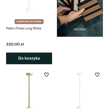
DARMOWA DOSTAWA
Plafon Pinne Long White
320,00 zł
Do koszyka
Do ulubionych
Do ulubio