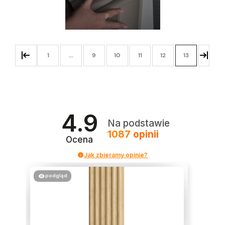
1
...
9
10
11
12
13
4.9
Na podstawie
1087
opinii
Ocena
Jak zbieramy opinie?
podgląd