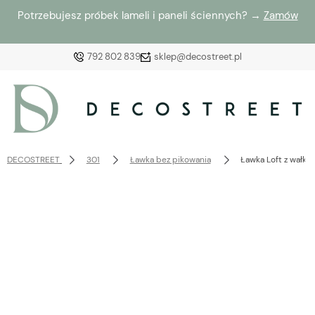
Potrzebujesz próbek lameli i paneli ściennych? →
Zamów
792 802 839
sklep@decostreet.pl
Zaloguj się
Załóż konto
DECOSTREET
301
Ławka bez pikowania
Ławka Loft z wałk
Wybierz coś dla siebie z naszej aktualnej oferty lub
zaloguj się, aby przywrócić dodane produkty do listy
z poprzedniej sesji.