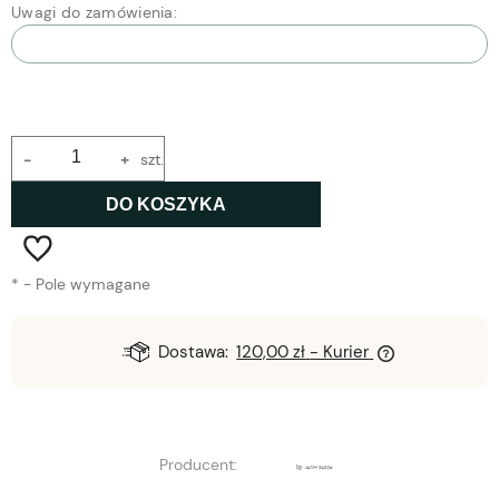
Uwagi do zamówienia:
-
+
szt.
DO KOSZYKA
*
- Pole wymagane
Dostawa:
120,00 zł
- Kurier
Producent: