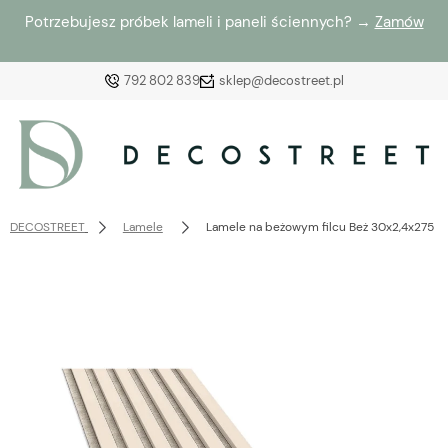
Potrzebujesz próbek lameli i paneli ściennych? →
Zamów
792 802 839
sklep@decostreet.pl
Zaloguj się
Załóż konto
DECOSTREET
Lamele
Lamele na beżowym filcu Beż 30x2,4x275 
Wybierz coś dla siebie z naszej aktualnej oferty lub
zaloguj się, aby przywrócić dodane produkty do listy
z poprzedniej sesji.