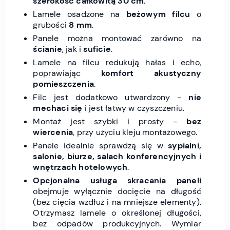
szerokość całkowitą 30 cm
.
Lamele osadzone na
beżowym filcu
o
grubości
8 mm
.
Panele można montować zarówno na
ścianie
, jak i
suficie
.
Lamele na filcu redukują hałas i echo,
poprawiając
komfort akustyczny
pomieszczenia
.
Filc jest dodatkowo utwardzony -
nie
mechaci się
i jest łatwy w czyszczeniu.
Montaż jest szybki i prosty -
bez
wiercenia
, przy użyciu kleju montażowego.
Panele idealnie sprawdzą się w
sypialni,
salonie, biurze, salach konferencyjnych i
wnętrzach hotelowych
.
Opcjonalna usługa skracania paneli
obejmuje wyłącznie docięcie na długość
(bez cięcia wzdłuż i na mniejsze elementy).
Otrzymasz lamele o określonej długości,
bez odpadów produkcyjnych. Wymiar