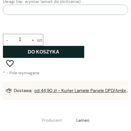
Uwagi (np. wymiar lameli do skrócenia):
-
+
szt.
DO KOSZYKA
*
- Pole wymagane
Dostawa:
od 44,90 zł
- Kurier Lamele Panele DPD/Ambro/NST
Producent:
Lameo