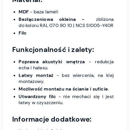
MDF
- baza lameli
Bezłączeniowa okleina -
zbliżona
do
koloru RAL 070 90 10 | NCS S1005-Y40R
Filc
Funkcjonalność i zalety:
Poprawa akustyki wnętrza
- redukcja
echa i hałasu.
Łatwy montaż
- bez wiercenia, na klej
montażowy.
Możliwość montażu na ścianie i suficie
.
Utwardzony filc
- nie mechaci się i jest
łatwy w czyszczeniu.
Informacje dodatkowe: