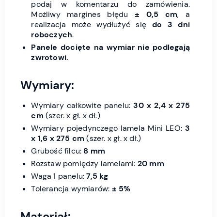
podaj w komentarzu do zamówienia.
Możliwy margines błędu
± 0,5 cm
, a
realizacja może wydłużyć się
do 3 dni
roboczych
.
Panele docięte na wymiar nie podlegają
zwrotowi.
Wymiary:
Wymiary całkowite panelu:
30 x 2,4 x 275
cm
(szer. x gł. x dł.)
Wymiary pojedynczego lamela Mini LEO:
3
x 1,6 x 275 cm
(szer. x gł. x dł.)
Grubość filcu:
8 mm
Rozstaw pomiędzy lamelami:
20 mm
Waga 1 panelu:
7,5 kg
Tolerancja wymiarów:
± 5%
Materiał: