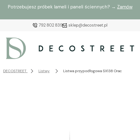
Potrzebujesz próbek lameli i paneli ściennych? →
Zamów
792 802 839
sklep@decostreet.pl
Zaloguj się
Załóż konto
DECOSTREET
Listwy
Listwa przypodłogowa SX138 Orac
Wybierz coś dla siebie z naszej aktualnej oferty lub
zaloguj się, aby przywrócić dodane produkty do listy
z poprzedniej sesji.