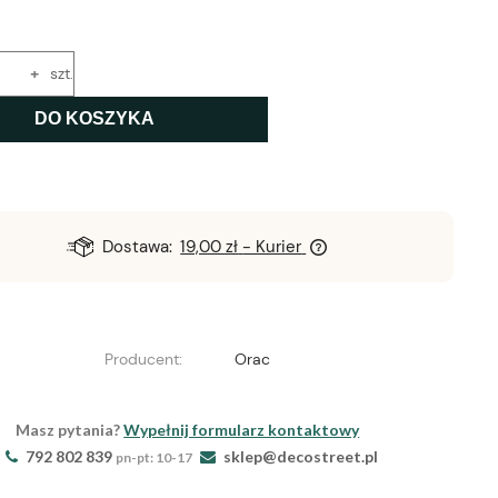
+
szt.
DO KOSZYKA
Dostawa:
19,00 zł
- Kurier
Producent:
Orac
Masz pytania?
Wypełnij formularz kontaktowy
792 802 839
sklep@decostreet.pl
pn-pt: 10-17