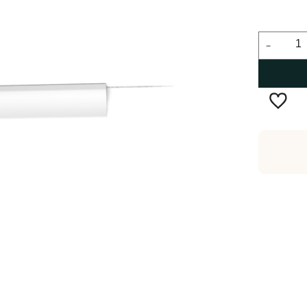
-
Wysyłka w:
2-5 dni robocze