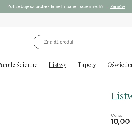
Potrzebujesz próbek lameli i paneli ściennych? →
Zamów
Panele ścienne
Listwy
Tapety
Oświetle
List
Cena:
10,00 