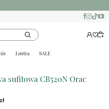
nie
Lustra
SALE
wa sufitowa CB520N Orac
zł