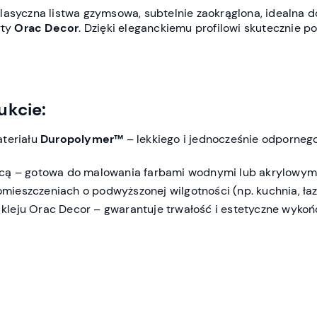
asyczna listwa gzymsowa, subtelnie zaokrąglona, idealna do
rty
Orac Decor
. Dzięki eleganckiemu profilowi skutecznie po
ukcie:
ateriału
Duropolymer™
– lekkiego i jednocześnie odporneg
ącą – gotowa do malowania farbami wodnymi lub akrylowymi
ieszczeniach o podwyższonej wilgotności (np. kuchnia, łaz
leju Orac Decor – gwarantuje trwałość i estetyczne wykoń