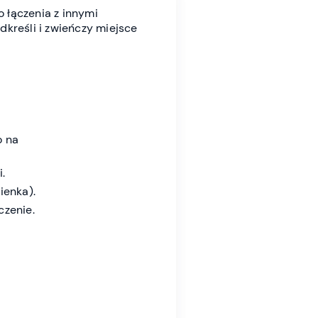
 łączenia z innymi
dkreśli i zwieńczy miejsce
o na
.
ienka).
czenie.