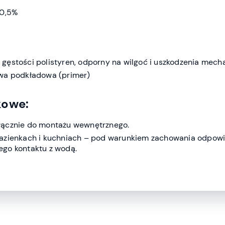
 0,5%
gęstości polistyren, odporny na wilgoć i uszkodzenia mech
twa podkładowa (primer)
kowe:
łącznie do montażu wewnętrznego.
łazienkach i kuchniach – pod warunkiem zachowania odpow
go kontaktu z wodą.