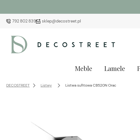
792 802 839
sklep@decostreet.pl
Meble
Lamele
DECOSTREET
Listwy
Listwa sufitowa CB520N Orac