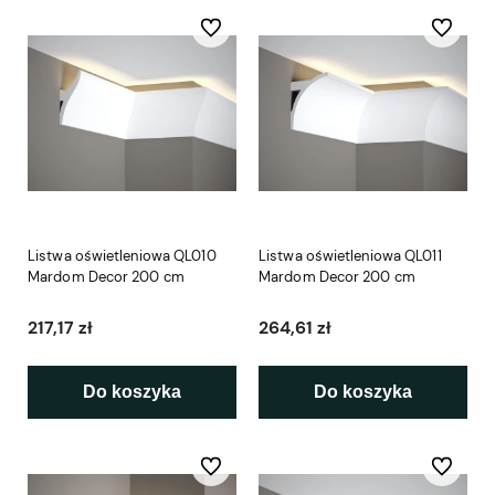
Do ulubionych
Do ulubio
Listwa oświetleniowa QL010
Listwa oświetleniowa QL011
Mardom Decor 200 cm
Mardom Decor 200 cm
217,17 zł
264,61 zł
Do koszyka
Do koszyka
Do ulubionych
Do ulubio