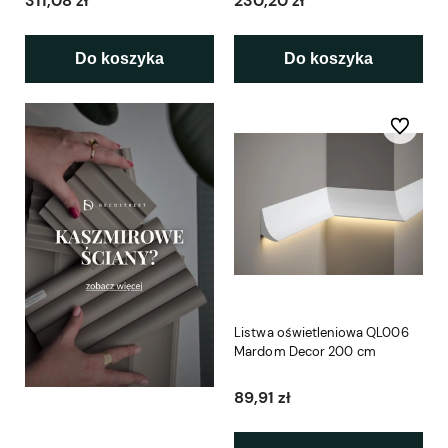
311,08 zł
230,20 zł
Do koszyka
Do koszyka
Do ulubio
Listwa oświetleniowa QL006
Mardom Decor 200 cm
89,91 zł