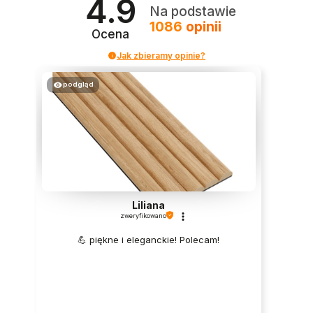
4.9
Na podstawie
1086
opinii
Ocena
Jak zbieramy opinie?
podgląd
Liliana
zweryfikowano
💪 piękne i eleganckie! Polecam!