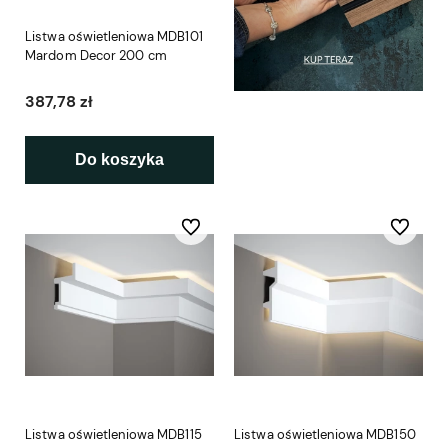
Listwa oświetleniowa MDB101
Mardom Decor 200 cm
387,78 zł
Do koszyka
Do ulubionych
Do ulubio
Listwa oświetleniowa MDB115
Listwa oświetleniowa MDB150