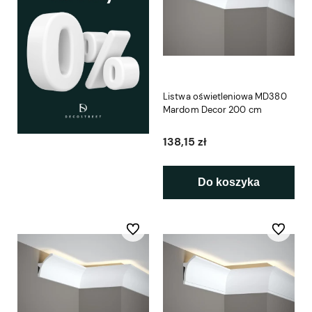
Listwa oświetleniowa MD380
Mardom Decor 200 cm
138,15 zł
Do koszyka
Do ulubionych
Do ulubio