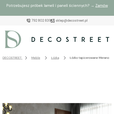
Potrzebujesz próbek lameli i paneli ściennych? →
Zamów
792 802 839
sklep@decostreet.pl
Zaloguj się
Załóż konto
DECOSTREET
Meble
Łóżka
Łóżko tapicerowane Merano
Wybierz coś dla siebie z naszej aktualnej oferty lub
zaloguj się, aby przywrócić dodane produkty do listy
z poprzedniej sesji.