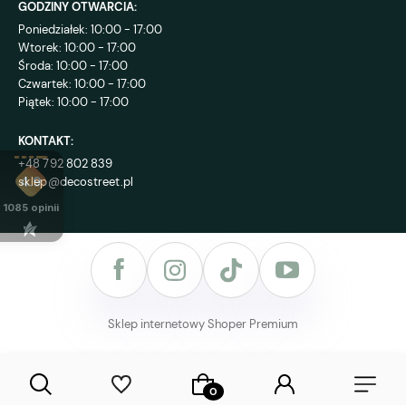
GODZINY OTWARCIA:
Poniedziałek: 10:00 - 17:00
Wtorek: 10:00 - 17:00
Środa: 10:00 - 17:00
Czwartek: 10:00 - 17:00
Piątek: 10:00 - 17:00
KONTAKT:
+48 792 802 839
sklep@decostreet.pl
4.9
1085
opinii
Sklep internetowy Shoper Premium