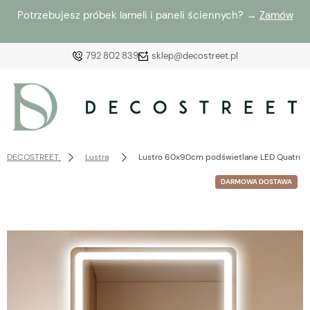
Potrzebujesz próbek lameli i paneli ściennych? →
Zamów
792 802 839
sklep@decostreet.pl
Zaloguj się
Załóż konto
DECOSTREET
Lustra
Lustro 60x90cm podświetlane LED Quatro Pro
DARMOWA DOSTAWA
Wybierz coś dla siebie z naszej aktualnej oferty lub
zaloguj się, aby przywrócić dodane produkty do listy
z poprzedniej sesji.