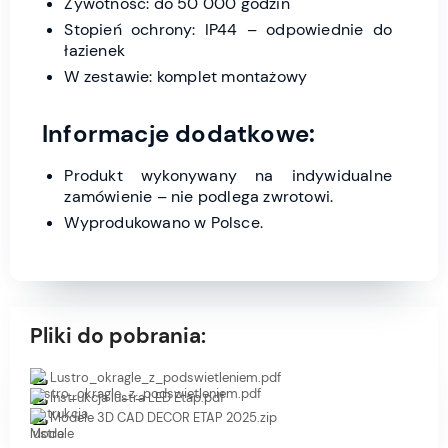
Żywotność: do 50 000 godzin
Stopień ochrony: IP44 – odpowiednie do
łazienek
W zestawie: komplet montażowy
Informacje dodatkowe:
Produkt wykonywany na indywidualne
zamówienie – nie podlega zwrotowi.
Wyprodukowano w Polsce.
Pliki do pobrania:
Lustro_okragle_z_podswietleniem.pdf
Instrukcja lustra LED Etap.pdf
Modele 3D CAD DECOR ETAP 2025.zip