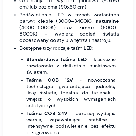
Orientacja do wyboru: pionowa (60x90
cm) lub pozioma (90x60 cm).
Podświetlenie LED w trzech wariantach
barwy:
ciepłe
(3000–3400K),
naturalne
(4000–5000K) oraz
zimne
(6000–
8000K) - wybierz odcień światła
dopasowany do stylu wnętrza i nastroju.
Dostępne trzy rodzaje taśm LED:
Standardowa taśma LED
- klasyczne
rozwiązanie z delikatnie punktowym
światłem.
Taśma COB 12V
- nowoczesna
technologia gwarantująca jednolitą
linię światła, idealna do łazienek i
wnętrz o wysokich wymaganiach
estetycznych.
Taśma COB 24V
- bardziej wydajna
wersja, zapewniająca stabilne i
intensywne podświetlenie bez efektu
przegrzewania.