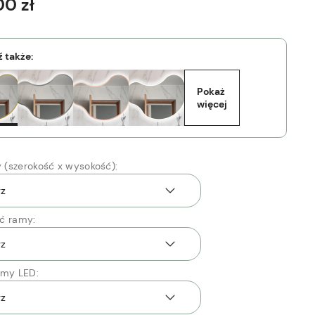
00 zł
 także:
Pokaż 
więcej
(szerokość x wysokość):
ć ramy:
śmy LED: