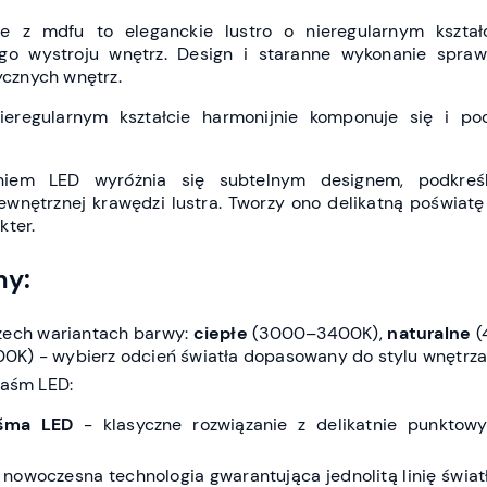
ie z mdfu to eleganckie lustro o nieregularnym kształc
go wystroju wnętrz. Design i staranne wykonanie spraw
tycznych wnętrz.
ieregularnym kształcie harmonijnie komponuje się i pod
eniem LED wyróżnia się subtelnym designem, podkreś
wnętrznej krawędzi lustra. Tworzy ono delikatną poświatę
kter.
hy:
rzech wariantach barwy:
ciepłe
(3000–3400K),
naturalne
(
) - wybierz odcień światła dopasowany do stylu wnętrza i
taśm LED:
śma LED
- klasyczne rozwiązanie z delikatnie punktow
 nowoczesna technologia gwarantująca jednolitą linię światł