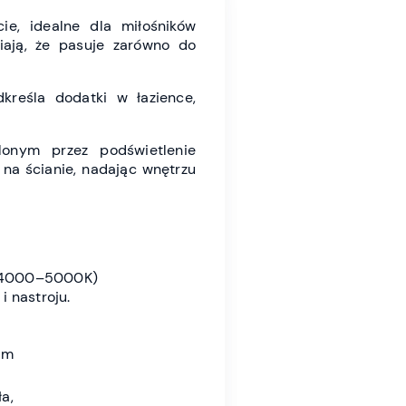
ie, idealne dla miłośników
iają, że pasuje zarówno do
kreśla dodatki w łazience,
lonym przez podświetlenie
 na ścianie, nadając wnętrzu
4000–5000K)
 nastroju.
ym
a,