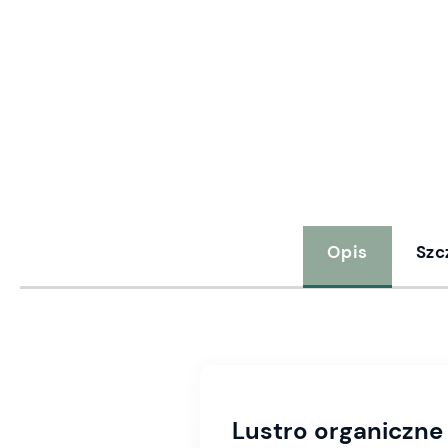
Opis
Szc
Lustro organiczne