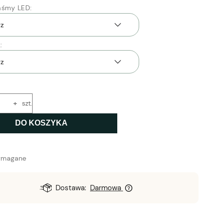
aśmy LED:
:
+
szt.
DO KOSZYKA
ymagane
Dostawa:
Darmowa