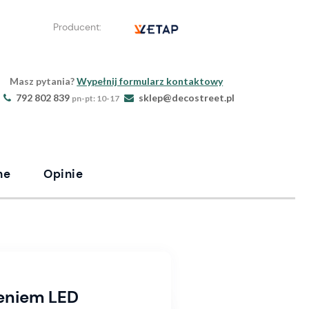
Producent:
Masz pytania?
Wypełnij formularz kontaktowy
792 802 839
sklep@decostreet.pl
pn-pt: 10-17
ne
Opinie
leniem LED