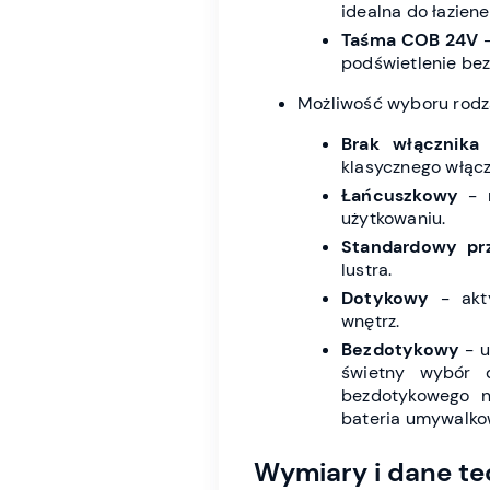
idealna do łazien
Taśma COB 24V
-
podświetlenie bez
Możliwość wyboru rodza
Brak włącznika
-
klasycznego włącz
Łańcuszkowy
- m
użytkowaniu.
Standardowy prz
lustra.
Dotykowy
- akty
wnętrz.
Bezdotykowy
- u
świetny wybór 
bezdotykowego n
bateria umywalkow
Wymiary i dane te