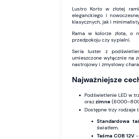
Lustro Korto w złotej ram
eleganckiego i nowoczesne
klasycznych, jak i minimalis
Rama w kolorze złota, o n
przedpokoju czy sypialni.
Seria luster z podświetl
umieszczone wyłącznie na ze
nastrojowy i zmysłowy chara
Najważniejsze cec
Podświetlenie LED w t
oraz
zimne
(6000–8000K
Dostępne trzy rodzaje 
Standardowa ta
światłem.
Taśma COB 12V
-