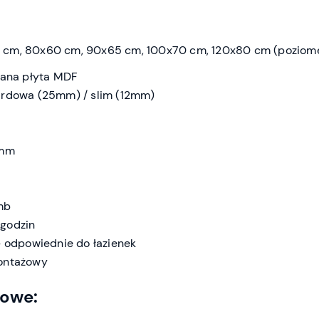
 cm, 80x60 cm, 90x65 cm, 100x70 cm, 120x80 cm (poziom
wana płyta MDF
ardowa (25mm) / slim (12mm)
 mm
mb
godzin
– odpowiednie do łazienek
ontażowy
kowe: