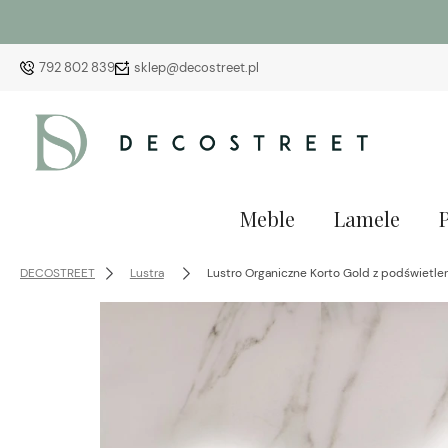
792 802 839
sklep@decostreet.pl
Meble
Lamele
DECOSTREET
Lustra
Lustro Organiczne Korto Gold z podświetl