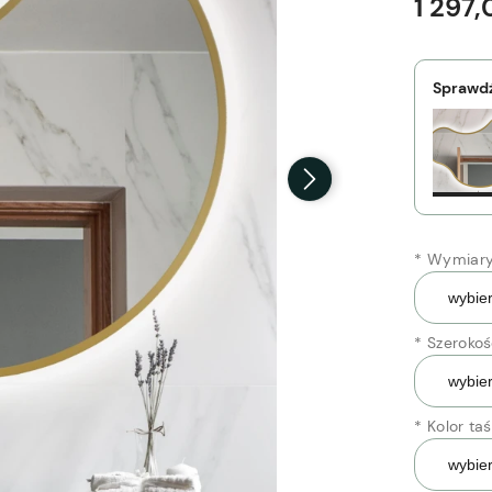
1 297,
Sprawdź
*
Wymiary 
*
Szerokoś
*
Kolor ta