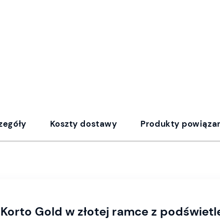
zegóły
Koszty dostawy
Produkty powiąza
 Korto Gold w złotej ramce z podświet