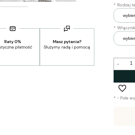
*
Rodzaj t
*
Włącznik
Raty 0%
Masz pytania?
styczna płatność
Służymy radą i pomocą
-
*
- Pole w
Wysyłka w:
1-3 tygodnie