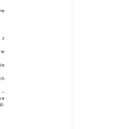
ne
 z
 w
ie
ch
 –
ka
p.