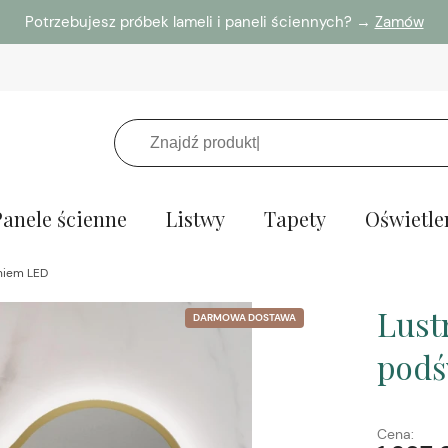
Potrzebujesz próbek lameli i paneli ściennych? →
Zamów
Panele ścienne
Listwy
Tapety
Oświetle
eniem LED
Lust
DARMOWA DOSTAWA
podś
Cena: