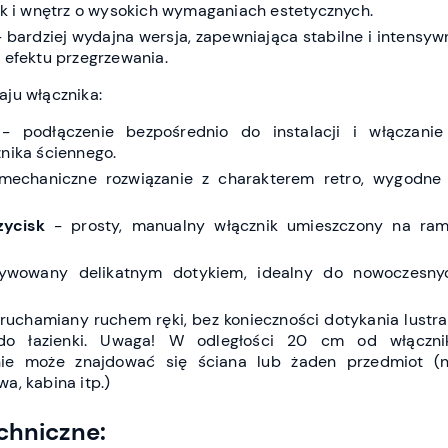
ek i wnętrz o wysokich wymaganiach estetycznych.
 bardziej wydajna wersja, zapewniająca stabilne i intensyw
 efektu przegrzewania.
ju włącznika:
 podłączenie bezpośrednio do instalacji i włączanie
nika ściennego.
echaniczne rozwiązanie z charakterem retro, wygodne
ycisk
- prosty, manualny włącznik umieszczony na ram
wowany delikatnym dotykiem, idealny do nowoczesny
ruchamiany ruchem ręki, bez konieczności dotykania lustra
do łazienki. Uwaga! W odległości 20 cm od włączni
ie może znajdować się ściana lub żaden przedmiot (n
a, kabina itp.)
chniczne: