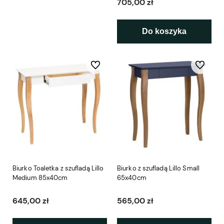
705,00 zł
Do koszyka
Do ulubionych
Do ulubio
Biurko Toaletka z szufladą Lillo
Biurko z szufladą Lillo Small
Medium 85x40cm
65x40cm
645,00 zł
565,00 zł