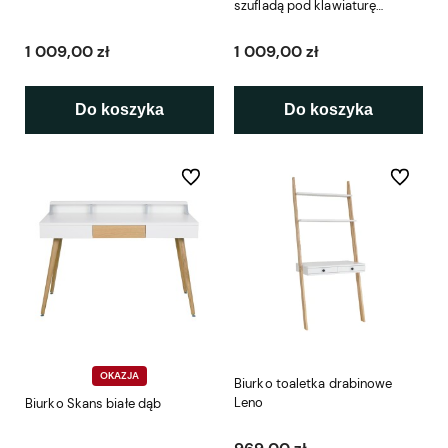
szufladą pod klawiaturę
114x75cm
1 009,00 zł
1 009,00 zł
Do koszyka
Do koszyka
Do ulubionych
Do ulubio
OKAZJA
Biurko toaletka drabinowe
Leno
Biurko Skans białe dąb