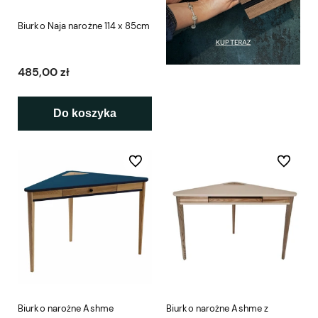
Biurko Naja narożne 114 x 85cm
485,00 zł
Do koszyka
Do ulubionych
Do ulubio
Biurko narożne Ashme
Biurko narożne Ashme z