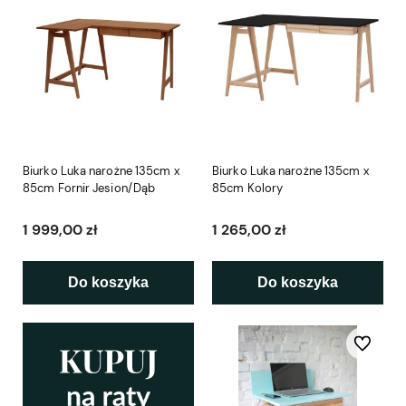
Biurko Luka narożne 135cm x
Biurko Luka narożne 135cm x
85cm Fornir Jesion/Dąb
85cm Kolory
1 999,00 zł
1 265,00 zł
Do koszyka
Do koszyka
Do ulubio