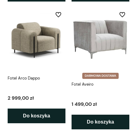
Do ulubionych
Do ulubio
DARMOWA DOSTAWA
Fotel Arco Dappo
Fotel Aveiro
2 999,00 zł
1 499,00 zł
Do koszyka
Do koszyka