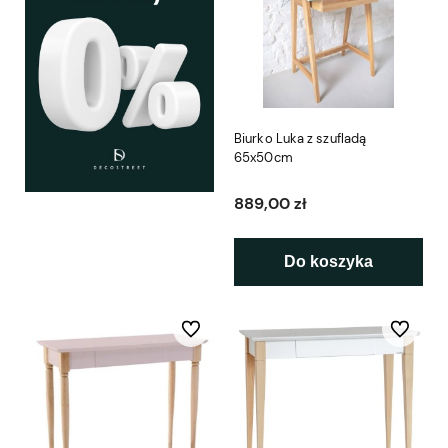
Biurko Luka z szufladą
65x50cm
889,00 zł
Do koszyka
Do ulubionych
Do ulubio