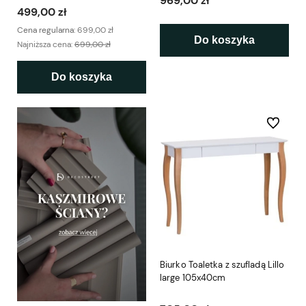
969,00 zł
499,00 zł
Cena regularna:
699,00 zł
Do koszyka
Najniższa cena:
699,00 zł
Do koszyka
Do ulubio
Biurko Toaletka z szufladą Lillo
large 105x40cm