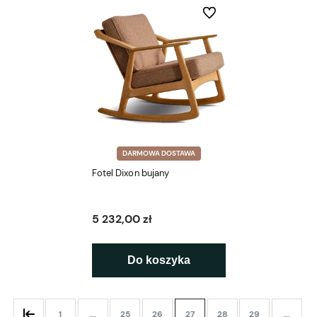
Do ulubionych
DARMOWA DOSTAWA
Fotel Dixon bujany
5 232,00 zł
Do koszyka
1
...
25
26
27
28
29
...