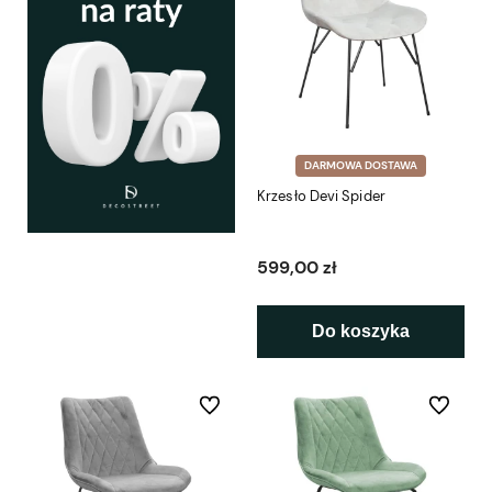
DARMOWA DOSTAWA
Krzesło Devi Spider
599,00 zł
Do koszyka
Do ulubionych
Do ulubio