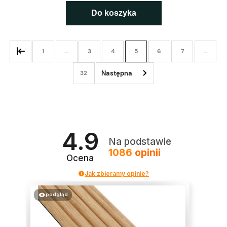
Do koszyka
1
...
3
4
5
6
7
...
32
4.9
Na podstawie
1086
opinii
Ocena
Jak zbieramy opinie?
podgląd