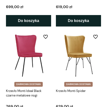
699,00 zł
619,00 zł
Do koszyka
Do koszyka
Do ulubionych
Do ulubio
DARMOWA DOSTAWA
DARMOWA DOSTAWA
Krzesło Monti Ideal Black
Krzesło Monti Spider
czarne metalowe nogi
769,00 zł
629,00 zł