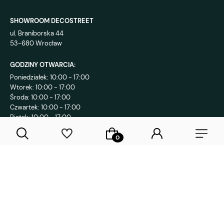
SHOWROOM DECOSTREET
ul. Braniborska 44
53-680 Wrocław
GODZINY OTWARCIA:
Poniedziałek: 10:00 - 17:00
Wtorek: 10:00 - 17:00
Środa: 10:00 - 17:00
Czwartek: 10:00 - 17:00
Piątek: 10:00 - 17:00
KONTAKT:
+48 792 802 839
sklep@decostreet.pl
4.9
1086
opinii