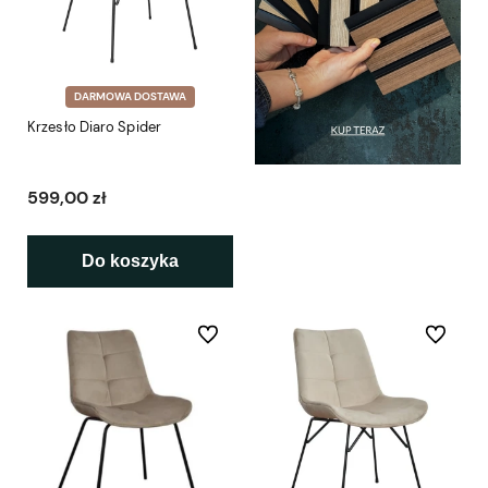
DARMOWA DOSTAWA
Krzesło Diaro Spider
599,00 zł
Do koszyka
Do ulubionych
Do ulubio