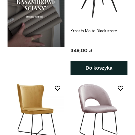
Krzesło Molto Black szare
349,00 zł
Do koszyka
Do ulubionych
Do ulubio