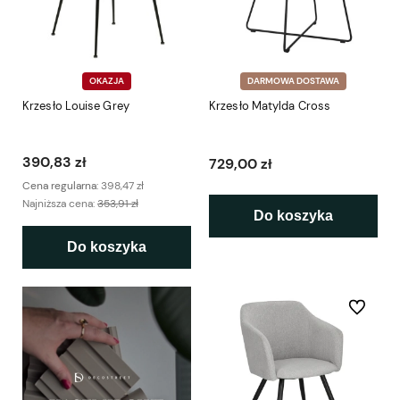
OKAZJA
DARMOWA DOSTAWA
Krzesło Louise Grey
Krzesło Matylda Cross
390,83 zł
729,00 zł
Cena regularna:
398,47 zł
Najniższa cena:
353,91 zł
Do koszyka
Do koszyka
Do ulubio