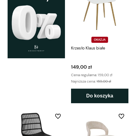
OKAZJA
Krzesło Klaus białe
149,00 zł
Cena regularna:
159,00 zł
Najniższa cena:
159,00 zł
Do koszyka
Do ulubionych
Do ulubio