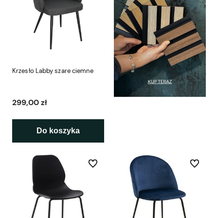
Krzesło Labby szare ciemne
299,00 zł
Do koszyka
Do ulubionych
Do ulubio