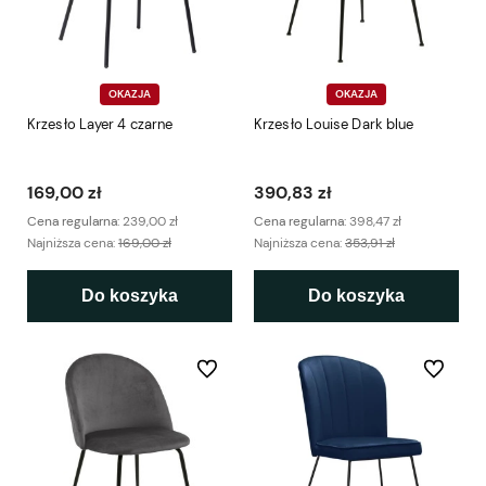
OKAZJA
OKAZJA
Krzesło Layer 4 czarne
Krzesło Louise Dark blue
169,00 zł
390,83 zł
Cena regularna:
239,00 zł
Cena regularna:
398,47 zł
Najniższa cena:
169,00 zł
Najniższa cena:
353,91 zł
Do koszyka
Do koszyka
Do ulubionych
Do ulubio