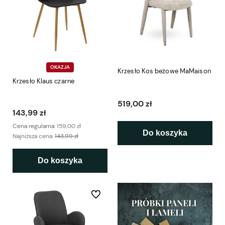
OKAZJA
Krzesło Kos beżowe MaMaison
Krzesło Klaus czarne
519,00 zł
143,99 zł
Cena regularna:
159,00 zł
Do koszyka
Najniższa cena:
143,99 zł
Do koszyka
Do ulubionych