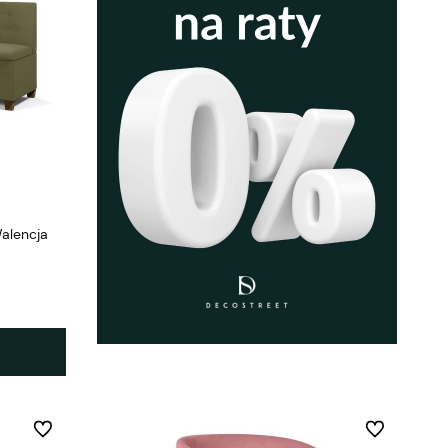
alencja
Do ulubionych
Do ulubionych