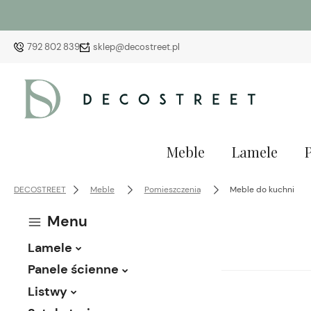
792 802 839
sklep@decostreet.pl
Meble
Lamele
DECOSTREET
Meble
Pomieszczenia
Meble do kuchni
Menu
Lamele
Panele ścienne
Listwy