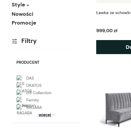
Style
Ławka ze schowk
Nowości
Promocje
999,00 zł
Filtry
D
PRODUCENT
DAS
DKATOS
DS Collection
Fernity
RAGABA
więcej