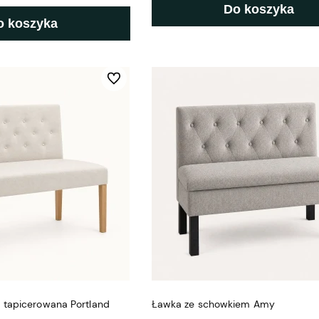
Do koszyka
o koszyka
Do ulubionych
 tapicerowana Portland
Ławka ze schowkiem Amy