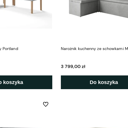
y Portland
Narożnik kuchenny ze schowkami M
3 799,00 zł
o koszyka
Do koszyka
Do ulubionych