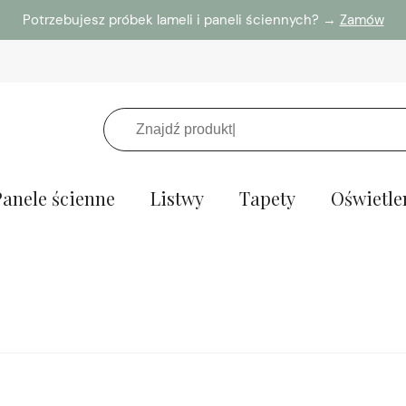
Potrzebujesz próbek lameli i paneli ściennych? →
Zamów
Panele ścienne
Listwy
Tapety
Oświetle