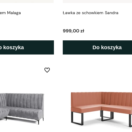
iem Malaga
Ławka ze schowkiem Sandra
999,00 zł
o koszyka
Do koszyka
Do ulubionych