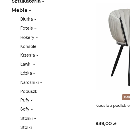
Sztukateria
Meble
Biurka
Fotele
Hokery
Konsole
Krzesła
Ławki
Łóżka
Narożniki
Poduszki
DA
Pufy
Krzesło z podłokie
Sofy
Stoliki
949,00 zł
Stołki