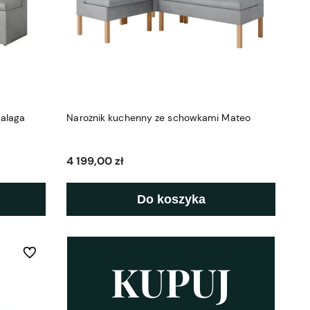
alaga
Narożnik kuchenny ze schowkami Mateo
4 199,00 zł
Do koszyka
Do ulubionych