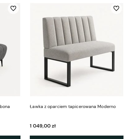
Do ulubionych
Do ulubionych
zbona
Ławka z oparciem tapicerowana Moderno
1 049,00 zł