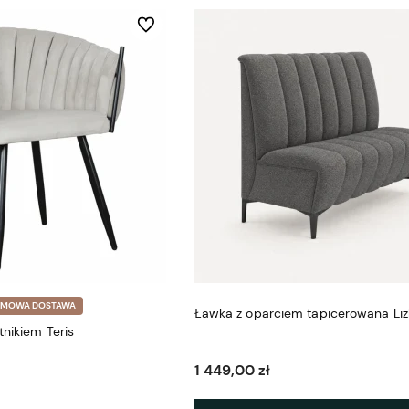
Do ulubionych
RMOWA DOSTAWA
Ławka z oparciem tapicerowana Li
tnikiem Teris
1 449,00 zł