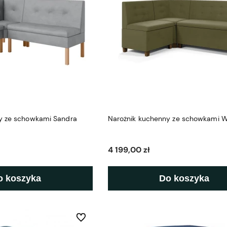
y ze schowkami Sandra
Narożnik kuchenny ze schowkami W
4 199,00 zł
o koszyka
Do koszyka
Do ulubionych