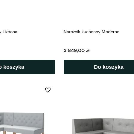
y Lizbona
Narożnik kuchenny Moderno
3 849,00 zł
o koszyka
Do koszyka
Do ulubionych