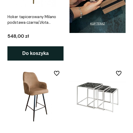
Hoker tapicerowany Milano
podstawa czarna/złota
metalowa
548,00 zł
Do koszyka
Do ulubionych
Do ulubio