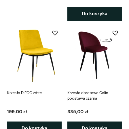
Do koszyka
Do ulubionych
Do ulubio
Krzesło DIEGO żółte
Krzesło obrotowe Colin
podstawa czarna
199,00 zł
335,00 zł
Do koszyka
Do koszyka