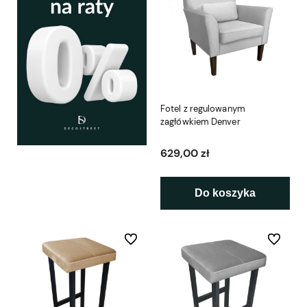
Fotel z regulowanym
zagłówkiem Denver
629,00 zł
Do koszyka
Do ulubionych
Do ulubio