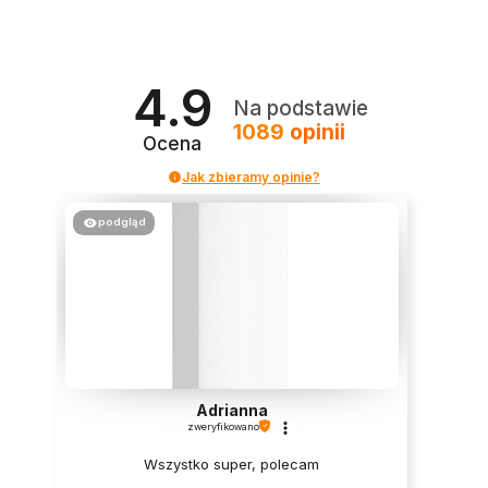
4.9
Na podstawie
1089
opinii
Ocena
Jak zbieramy opinie?
podgląd
Adrianna
zweryfikowano
Wszystko super, polecam