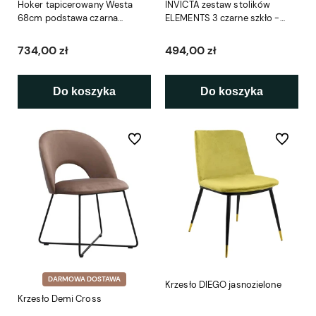
Hoker tapicerowany Westa
INVICTA zestaw stolików
68cm podstawa czarna
ELEMENTS 3 czarne szkło -
metalowa
imitacja marmuru
734,00 zł
494,00 zł
Do koszyka
Do koszyka
Do ulubionych
Do ulubio
DARMOWA DOSTAWA
Krzesło DIEGO jasnozielone
Krzesło Demi Cross