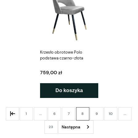
Krzesło obrotowe Polo
podstawa czarno-złota
759,00 zł
Do koszyka
1
...
6
7
8
9
10
...
23