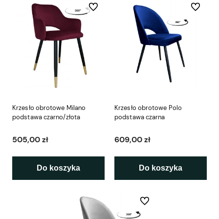
Do ulubionych
Do ulubio
Krzesło obrotowe Milano
Krzesło obrotowe Polo
podstawa czarno/złota
podstawa czarna
505,00 zł
609,00 zł
Do koszyka
Do koszyka
Do ulubionych