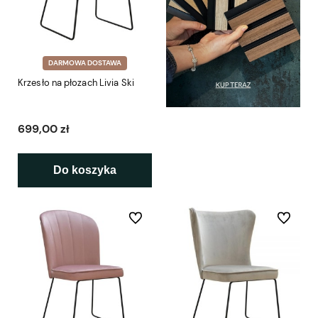
DARMOWA DOSTAWA
Krzesło na płozach Livia Ski
699,00 zł
Do koszyka
Do ulubionych
Do ulubio