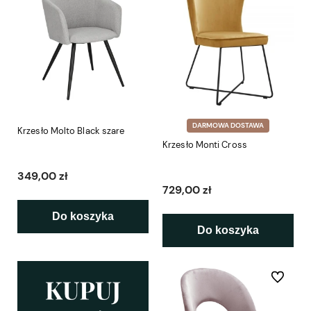
DARMOWA DOSTAWA
Krzesło Molto Black szare
Krzesło Monti Cross
349,00 zł
729,00 zł
Do koszyka
Do koszyka
Do ulubio