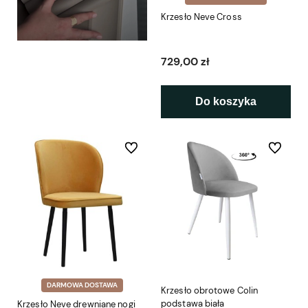
Krzesło Neve Cross
729,00 zł
Do koszyka
Do ulubionych
Do ulubio
DARMOWA DOSTAWA
Krzesło obrotowe Colin
podstawa biała
Krzesło Neve drewniane nogi