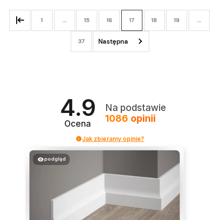
1
...
15
16
17
18
19
...
37
4.9
Na podstawie
1086
opinii
Ocena
Jak zbieramy opinie?
podgląd