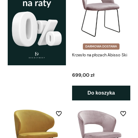
DARMOWA DOSTAWA
Krzesło na płozach Abisso Ski
699,00 zł
Do koszyka
Do ulubionych
Do ulubio