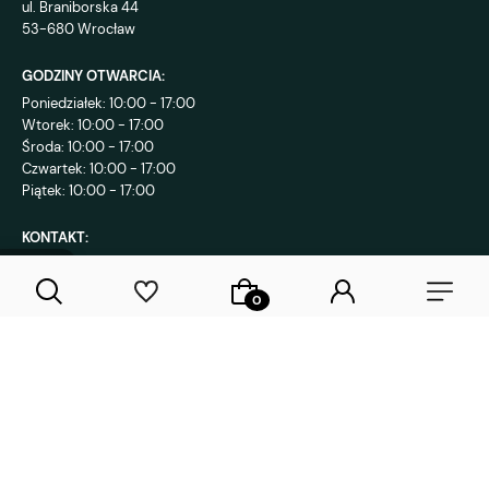
ul. Braniborska 44
53-680 Wrocław
GODZINY OTWARCIA:
Poniedziałek: 10:00 - 17:00
Wtorek: 10:00 - 17:00
Środa: 10:00 - 17:00
Czwartek: 10:00 - 17:00
Piątek: 10:00 - 17:00
KONTAKT:
+48 792 802 839
sklep@decostreet.pl
4.9
1086
opinii
Sklep internetowy Shoper Premium