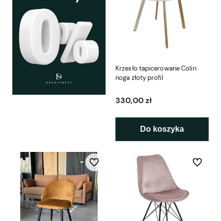
Krzesło tapicerowane Colin
noga złoty profil
330,00 zł
Do koszyka
Do ulubionych
Do ulubio