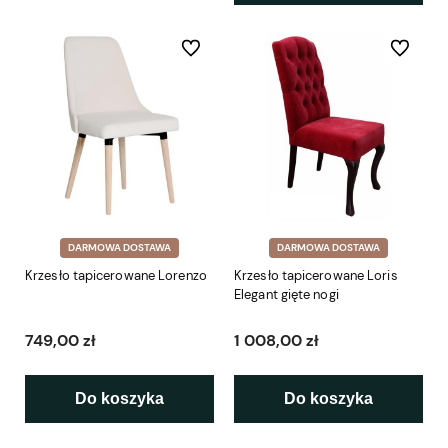
Do ulubionych
Do ulubio
DARMOWA DOSTAWA
DARMOWA DOSTAWA
Krzesło tapicerowane Lorenzo
Krzesło tapicerowane Loris
Elegant gięte nogi
749,00 zł
1 008,00 zł
Do koszyka
Do koszyka