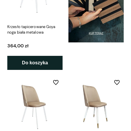
Krzesło tapicerowane Goya
noga biała metalowa
364,00 zł
Do koszyka
Do ulubionych
Do ulubio