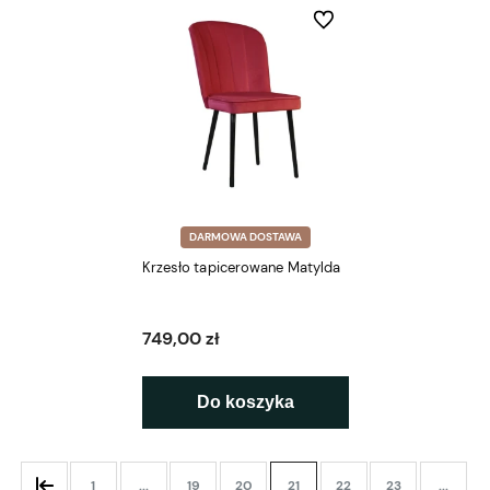
Do ulubionych
DARMOWA DOSTAWA
Krzesło tapicerowane Matylda
749,00 zł
Do koszyka
1
...
19
20
21
22
23
...