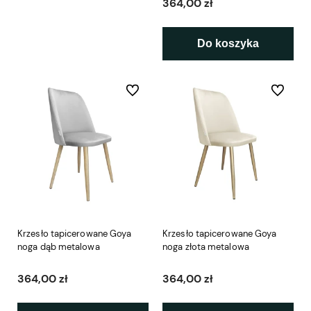
364,00 zł
Do koszyka
Do ulubionych
Do ulubio
Krzesło tapicerowane Goya
Krzesło tapicerowane Goya
noga dąb metalowa
noga złota metalowa
364,00 zł
364,00 zł