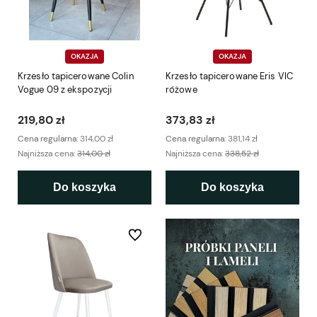
OKAZJA
OKAZJA
Krzesło tapicerowane Colin
Krzesło tapicerowane Eris VIC
Vogue 09 z ekspozycji
różowe
219,80 zł
373,83 zł
Cena regularna:
314,00 zł
Cena regularna:
381,14 zł
Najniższa cena:
314,00 zł
Najniższa cena:
338,52 zł
Do koszyka
Do koszyka
Do ulubionych