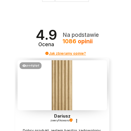
4.9
Na podstawie
1086
opinii
Ocena
Jak zbieramy opinie?
podgląd
Dariusz
zweryfikowano
Dobry produkt, jestem bardzo zadowolony,