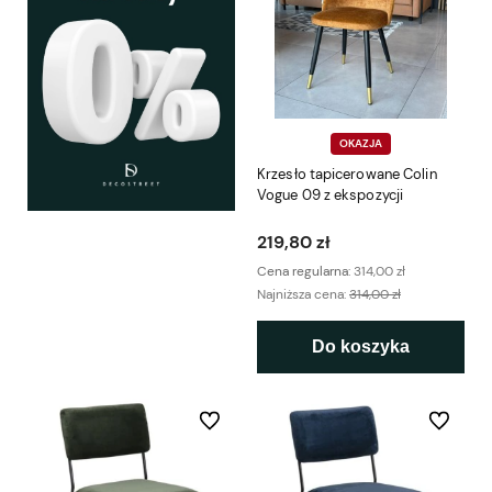
OKAZJA
Krzesło tapicerowane Colin
Vogue 09 z ekspozycji
219,80 zł
Cena regularna:
314,00 zł
Najniższa cena:
314,00 zł
Do koszyka
Do ulubionych
Do ulubio