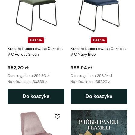
OKAZJA
OKAZJA
Krzesło tapicerowane Cornelia
Krzesło tapicerowane Cornelia
VIC Forest Green
VIC Navy Blue
352,20 zł
388,94 zł
Cena regularna:
359,80 zł
Cena regularna:
396,54 zł
Najniższa cena:
333,39 zł
Najniższa cena:
352,20 zł
Do koszyka
Do koszyka
Do ulubionych