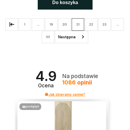
Do koszyka
1
...
19
20
21
22
23
...
33
4.9
Na podstawie
1086
opinii
Ocena
Jak zbieramy opinie?
podgląd