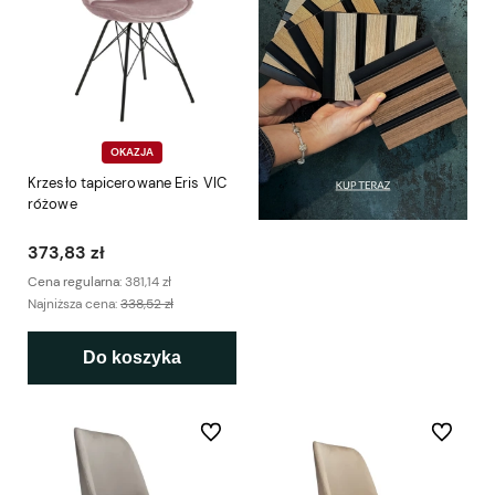
OKAZJA
Krzesło tapicerowane Eris VIC
różowe
373,83 zł
Cena regularna:
381,14 zł
Najniższa cena:
338,52 zł
Do koszyka
Do ulubionych
Do ulubio