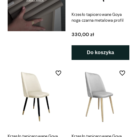
Krzesło tapicerowane Goya
noga czarna metalowa profil
330,00 zł
Do koszyka
Do ulubionych
Do ulubio
Krzesło tapicerowane Goya
Krzesło tapicerowane Goya