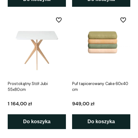
Do ulubionych
Do ulubio
Prostokątny Stół Jubi
Puf tapicerowany Cake 60x40
55x80cm
cm
1 164,00 zł
949,00 zł
Do koszyka
Do koszyka