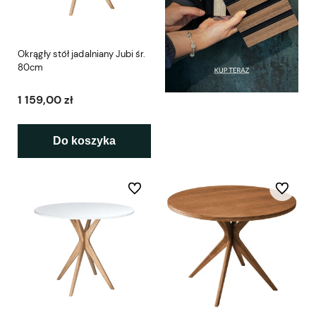
Okrągły stół jadalniany Jubi śr.
80cm
1 159,00 zł
Do koszyka
Do ulubionych
Do ulubio