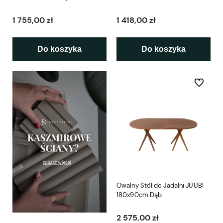
naturalny
1 755,00 zł
1 418,00 zł
Do koszyka
Do koszyka
Do ulubio
Owalny Stół do Jadalni JUUBI
180x90cm Dąb
2 575,00 zł