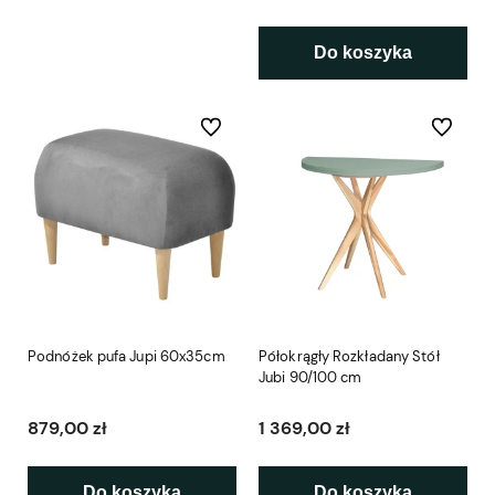
Do koszyka
Do ulubionych
Do ulubio
Podnóżek pufa Jupi 60x35cm
Półokrągły Rozkładany Stół
Jubi 90/100 cm
879,00 zł
1 369,00 zł
Do koszyka
Do koszyka