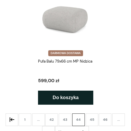
DARMOWA DOSTAWA
Pufa Balu 79x66 cm MP Nidzica
599,00 zł
Do koszyka
1
...
42
43
44
45
46
...