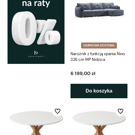
DARMOWA DOSTAWA
Narożnik z funkcją spania Nino
326 cm MP Nidzica
6 199,00 zł
Do koszyka
Do ulubionych
Do ulubio