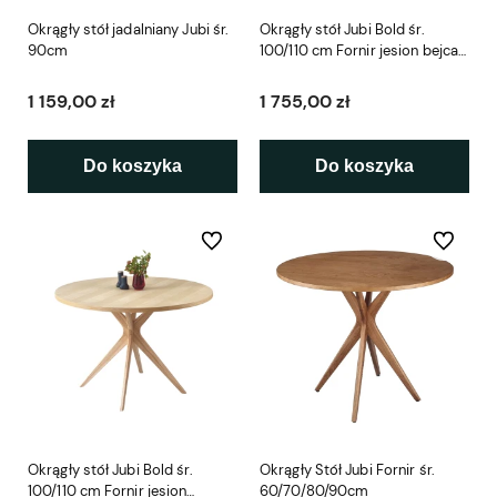
Okrągły stół jadalniany Jubi śr.
Okrągły stół Jubi Bold śr.
90cm
100/110 cm Fornir jesion bejca
dąb
1 159,00 zł
1 755,00 zł
Do koszyka
Do koszyka
Do ulubionych
Do ulubio
Okrągły stół Jubi Bold śr.
Okrągły Stół Jubi Fornir śr.
100/110 cm Fornir jesion
60/70/80/90cm