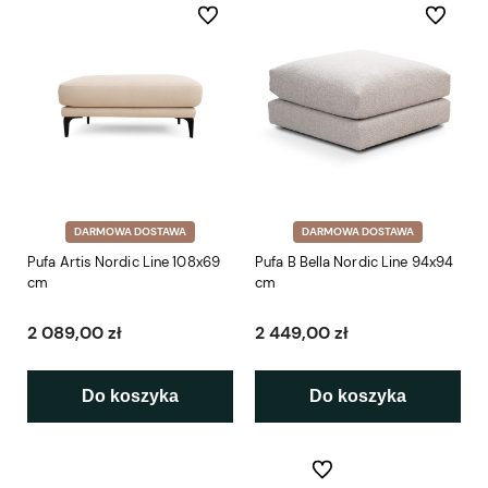
Do ulubionych
Do ulubio
DARMOWA DOSTAWA
DARMOWA DOSTAWA
Pufa Artis Nordic Line 108x69
Pufa B Bella Nordic Line 94x94
cm
cm
2 089,00 zł
2 449,00 zł
Do koszyka
Do koszyka
Do ulubionych