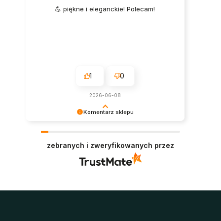
💪 piękne i eleganckie! Polecam!
1
0
2026-06-08
Komentarz sklepu
Super, dziękujemy za pozostawienie opinii.
Polecamy się w przyszłości :)
zebranych i zweryfikowanych przez