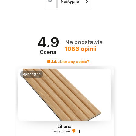
54
4.9
Na podstawie
1086
opinii
Ocena
Jak zbieramy opinie?
podgląd
Liliana
zweryfikowano