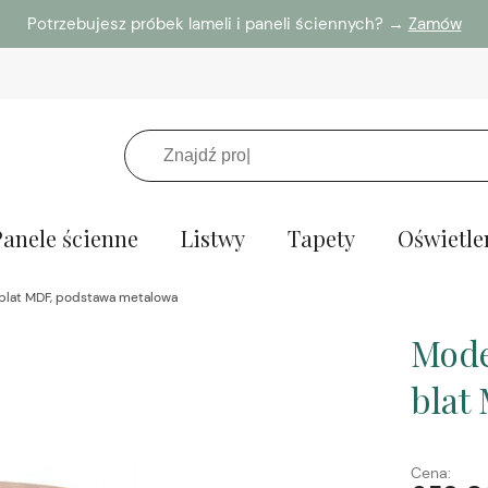
Potrzebujesz próbek lameli i paneli ściennych? →
Zamów
Panele ścienne
Listwy
Tapety
Oświetle
 blat MDF, podstawa metalowa
Mode
blat
Cena: