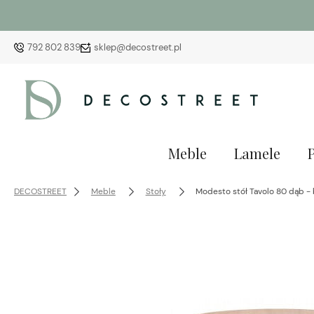
792 802 839
sklep@decostreet.pl
Meble
Lamele
DECOSTREET
Meble
Stoły
Modesto stół Tavolo 80 dąb -