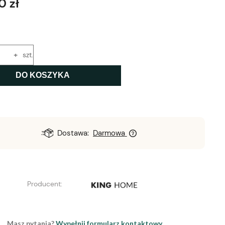
0 zł
+
szt.
DO KOSZYKA
Dostawa:
Darmowa
Producent:
Masz pytania?
Wypełnij formularz kontaktowy