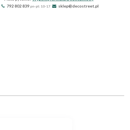
792 802 839
sklep@decostreet.pl
pn-pt: 10-17