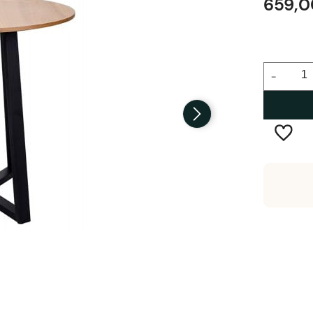
659,0
-
Wysyłka w:
1-3 dni robocze