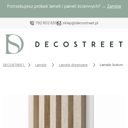
Potrzebujesz próbek lameli i paneli ściennych? →
Zamów
792 802 839
sklep@decostreet.pl
Zaloguj się
Załóż konto
DECOSTREET
Lamele
Lamele drewniane
Lamele 3x4cm DĄB
Wybierz coś dla siebie z naszej aktualnej oferty lub
zaloguj się, aby przywrócić dodane produkty do listy
z poprzedniej sesji.