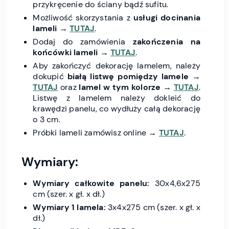
przykręcenie do ściany bądź sufitu.
Możliwość skorzystania z
usługi docinania
lameli
→
TUTAJ
.
Dodaj do zamówienia
zakończenia na
końcówki lameli
→
TUTAJ
.
Aby zakończyć dekorację lamelem, należy
dokupić
białą listwę pomiędzy lamele
→
TUTAJ
oraz
lamel w tym kolorze
→
TUTAJ
.
Listwę z lamelem należy dokleić do
krawędzi panelu, co wydłuży całą dekorację
o 3 cm.
Próbki lameli zamówisz online →
TUTAJ
.
Wymiary:
Wymiary całkowite panelu:
30x4,6x275
cm (szer. x gł. x dł.)
Wymiary 1 lamela:
3x4x275 cm (szer. x gł. x
dł.)