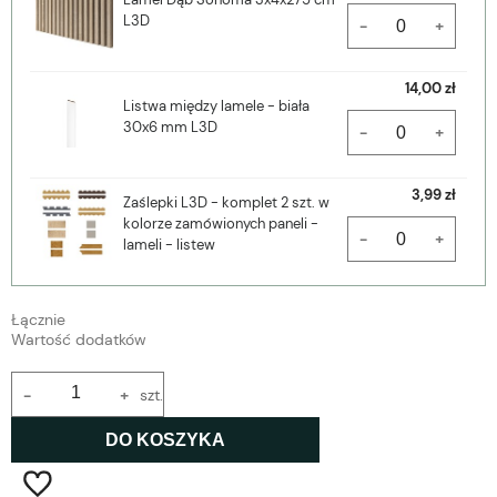
L3D
-
+
14,00 zł
Listwa między lamele - biała
30x6 mm L3D
-
+
3,99 zł
Zaślepki L3D - komplet 2 szt. w
kolorze zamówionych paneli -
-
+
lameli - listew
Łącznie
Wartość dodatków
-
+
szt.
DO KOSZYKA