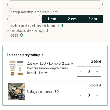
Odstęp między lamelkami (cm)
1 cm
2 cm
3 cm
Liczba potrzebnych lameli:
0
Szerokość dekoracji:
0
Koszt:
0
Zalecane przy zakupie
3,99 zł
Zaślepki L3D - komplet 2 szt. w
kolorze zamówionych paneli -
-
+
lameli - listew
50,00 zł
Usługa skrócenia L3D
-
+