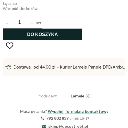
Łącznie
Wartość dodatków
-
+
szt.
DO KOSZYKA
Dostawa:
od 44,90 zł
- Kurier Lamele Panele DPD/Ambro/NST
Producent:
Lamele 3D
Masz pytania?
Wypełnij formularz kontaktowy
792 802 839
pn-pt: 10-17
sklep@decostreet.pl