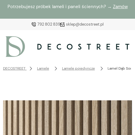
Potrzebujesz próbek lameli i paneli ściennych? →
Zamów
792 802 839
sklep@decostreet.pl
Zaloguj się
Załóż konto
DECOSTREET
Lamele
Lamele pojedyncze
Lamel Dąb Sono
Wybierz coś dla siebie z naszej aktualnej oferty lub
zaloguj się, aby przywrócić dodane produkty do listy
z poprzedniej sesji.