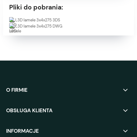
Pliki do pobrania:
L3D lamele 3x4x275 3DS
L3D lamele 3x4x275 DWG
O FIRMIE
OBSŁUGA KLIENTA
INFORMACJE