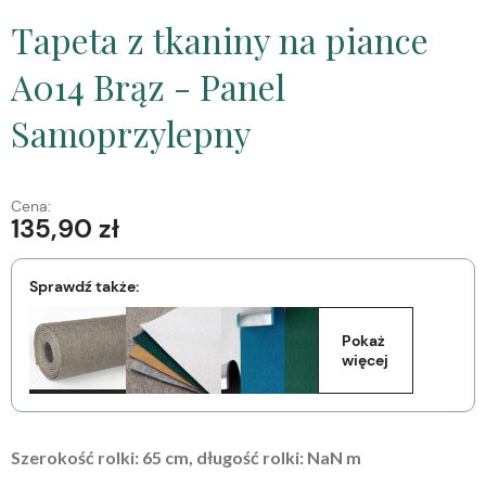
Tapeta z tkaniny na piance
A014 Brąz - Panel
Samoprzylepny
Cena:
135,90 zł
Sprawdź także:
Pokaż 
więcej
Szerokość rolki:
65
cm, długość rolki:
NaN
m