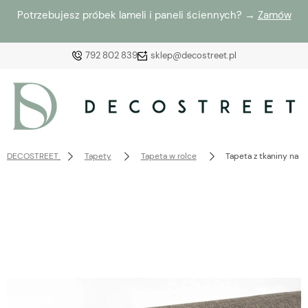
Potrzebujesz próbek lameli i paneli ściennych? →
Zamów
792 802 839
sklep@decostreet.pl
Zaloguj się
Załóż konto
DECOSTREET
Tapety
Tapeta w rolce
Tapeta z tkaniny na 
Wybierz coś dla siebie z naszej aktualnej oferty lub
zaloguj się, aby przywrócić dodane produkty do listy
z poprzedniej sesji.