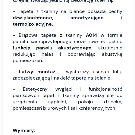
kolejne, tworząc jednolitą dekorację ścienną.
- Tapeta z tkaniny na piance posiada cechy
dźwiękochłonne, amortyzujące i
termoizolacyjne.
- Brązowa tapeta z tkaniny
A014
w formie
panelu samoprzylepnego może również pełnić
funkcję panelu akustycznego
, skutecznie
redukując hałas i poprawiając akustykę
pomieszczeń.
-
Łatwy montaż
– wystarczy usunąć folię
zabezpieczającą i nakleić tapetę na ścianie.
- Estetyczny wygląd i funkcjonalność
piankowych tapet z tkaniny sprawdzą się do
urządzenia sypialni, pokoju dziecka,
pomieszczeń biurowych i sal konferencyjnych.
Wymiary: